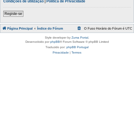
Condições de utilização
|
Política de Privacidade
Registe-se
Página Principal
Índice do Fórum
O Fuso Horário do Fórum é
UTC
Style developer by
Zuma Portal
,
Desenvolvido por
phpBB
® Forum Software © phpBB Limited
Traduzido por:
phpBB Portugal
Privacidade
|
Termos