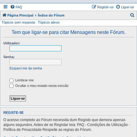
FAQ
Registe-se
Ligue-se
P
Página Principal
Índice do Fórum
Tópicos sem resposta
Tópicos ativos
e
s
Tem que ligar-se para citar Mensagens neste Fórum.
q
Utilizador:
u
i
Senha:
s
a
Esqueci-me da senha
r
Lembrar-me
Ocultar o meu estado nesta sessão
REGISTE-SE
O acesso completo ao Fórum necessita dum Registo que demora apenas
alguns segundos. Antes de se Registar leia: FAQ - Condições de Utilização -
Política de Privacidade Respeite as regras do Fórum.