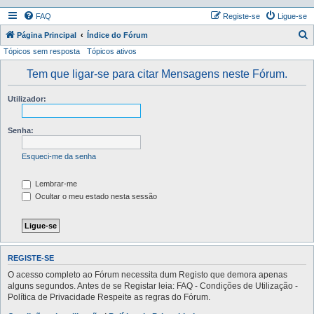
FAQ
Registe-se
Ligue-se
P
Página Principal
Índice do Fórum
Tópicos sem resposta
Tópicos ativos
e
s
Tem que ligar-se para citar Mensagens neste Fórum.
q
Utilizador:
u
i
Senha:
s
a
Esqueci-me da senha
r
Lembrar-me
Ocultar o meu estado nesta sessão
REGISTE-SE
O acesso completo ao Fórum necessita dum Registo que demora apenas
alguns segundos. Antes de se Registar leia: FAQ - Condições de Utilização -
Política de Privacidade Respeite as regras do Fórum.