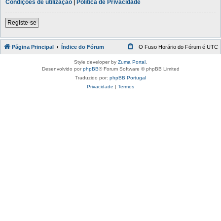
Condições de utilização
|
Política de Privacidade
Registe-se
Página Principal
Índice do Fórum
O Fuso Horário do Fórum é
UTC
Style developer by
Zuma Portal
,
Desenvolvido por
phpBB
® Forum Software © phpBB Limited
Traduzido por:
phpBB Portugal
Privacidade
|
Termos