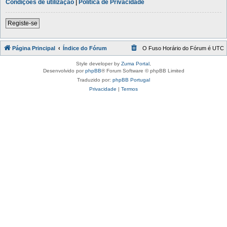
Condições de utilização
|
Política de Privacidade
Registe-se
Página Principal
Índice do Fórum
O Fuso Horário do Fórum é
UTC
Style developer by
Zuma Portal
,
Desenvolvido por
phpBB
® Forum Software © phpBB Limited
Traduzido por:
phpBB Portugal
Privacidade
|
Termos