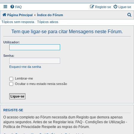
FAQ
Registe-se
Ligue-se
P
Página Principal
Índice do Fórum
Tópicos sem resposta
Tópicos ativos
e
s
Tem que ligar-se para citar Mensagens neste Fórum.
q
Utilizador:
u
i
Senha:
s
a
Esqueci-me da senha
r
Lembrar-me
Ocultar o meu estado nesta sessão
REGISTE-SE
O acesso completo ao Fórum necessita dum Registo que demora apenas
alguns segundos. Antes de se Registar leia: FAQ - Condições de Utilização -
Política de Privacidade Respeite as regras do Fórum.