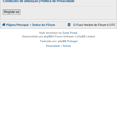
Condições de utilização
|
Política de Privacidade
Registe-se
Página Principal
Índice do Fórum
O Fuso Horário do Fórum é
UTC
Style developer by
Zuma Portal
,
Desenvolvido por
phpBB
® Forum Software © phpBB Limited
Traduzido por:
phpBB Portugal
Privacidade
|
Termos