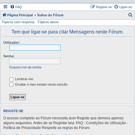
FAQ
Registe-se
Ligue-se
P
Página Principal
Índice do Fórum
Tópicos sem resposta
Tópicos ativos
e
s
Tem que ligar-se para citar Mensagens neste Fórum.
q
Utilizador:
u
i
Senha:
s
a
Esqueci-me da senha
r
Lembrar-me
Ocultar o meu estado nesta sessão
REGISTE-SE
O acesso completo ao Fórum necessita dum Registo que demora apenas
alguns segundos. Antes de se Registar leia: FAQ - Condições de Utilização -
Política de Privacidade Respeite as regras do Fórum.