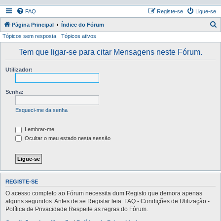
FAQ
Registe-se
Ligue-se
P
Página Principal
Índice do Fórum
Tópicos sem resposta
Tópicos ativos
e
s
Tem que ligar-se para citar Mensagens neste Fórum.
q
Utilizador:
u
i
Senha:
s
a
Esqueci-me da senha
r
Lembrar-me
Ocultar o meu estado nesta sessão
REGISTE-SE
O acesso completo ao Fórum necessita dum Registo que demora apenas
alguns segundos. Antes de se Registar leia: FAQ - Condições de Utilização -
Política de Privacidade Respeite as regras do Fórum.