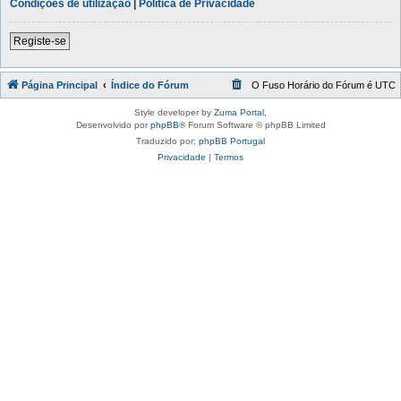
Condições de utilização
|
Política de Privacidade
Registe-se
Página Principal
Índice do Fórum
O Fuso Horário do Fórum é
UTC
Style developer by
Zuma Portal
,
Desenvolvido por
phpBB
® Forum Software © phpBB Limited
Traduzido por:
phpBB Portugal
Privacidade
|
Termos