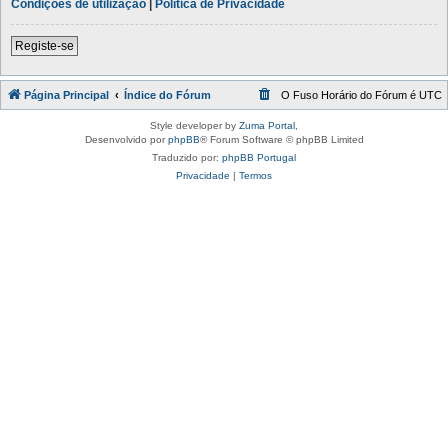
Condições de utilização
|
Política de Privacidade
Registe-se
Página Principal
Índice do Fórum
O Fuso Horário do Fórum é
UTC
Style developer by
Zuma Portal
,
Desenvolvido por
phpBB
® Forum Software © phpBB Limited
Traduzido por:
phpBB Portugal
Privacidade
|
Termos