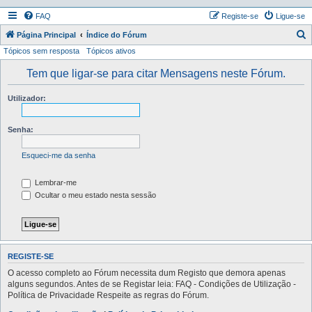
FAQ
Registe-se
Ligue-se
P
Página Principal
Índice do Fórum
Tópicos sem resposta
Tópicos ativos
e
s
Tem que ligar-se para citar Mensagens neste Fórum.
q
Utilizador:
u
i
Senha:
s
a
Esqueci-me da senha
r
Lembrar-me
Ocultar o meu estado nesta sessão
REGISTE-SE
O acesso completo ao Fórum necessita dum Registo que demora apenas
alguns segundos. Antes de se Registar leia: FAQ - Condições de Utilização -
Política de Privacidade Respeite as regras do Fórum.