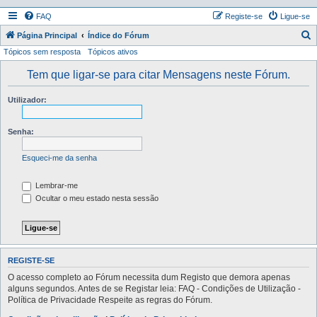
FAQ
Registe-se
Ligue-se
P
Página Principal
Índice do Fórum
Tópicos sem resposta
Tópicos ativos
e
s
Tem que ligar-se para citar Mensagens neste Fórum.
q
Utilizador:
u
i
Senha:
s
a
Esqueci-me da senha
r
Lembrar-me
Ocultar o meu estado nesta sessão
REGISTE-SE
O acesso completo ao Fórum necessita dum Registo que demora apenas
alguns segundos. Antes de se Registar leia: FAQ - Condições de Utilização -
Política de Privacidade Respeite as regras do Fórum.