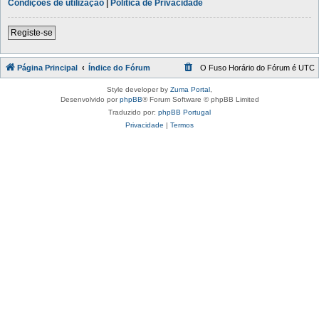
Condições de utilização
|
Política de Privacidade
Registe-se
Página Principal
Índice do Fórum
O Fuso Horário do Fórum é
UTC
Style developer by
Zuma Portal
,
Desenvolvido por
phpBB
® Forum Software © phpBB Limited
Traduzido por:
phpBB Portugal
Privacidade
|
Termos