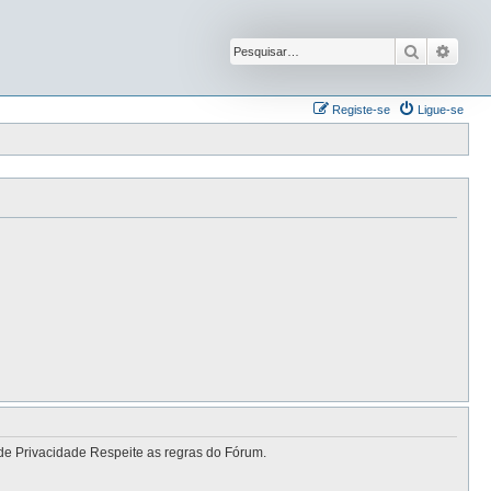
Pesquisar
Pesqu
Registe-se
Ligue-se
de Privacidade Respeite as regras do Fórum.