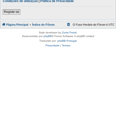
Condições de utilização
|
Política de Privacidade
Registe-se
Página Principal
Índice do Fórum
O Fuso Horário do Fórum é
UTC
Style developer by
Zuma Portal
,
Desenvolvido por
phpBB
® Forum Software © phpBB Limited
Traduzido por:
phpBB Portugal
Privacidade
|
Termos