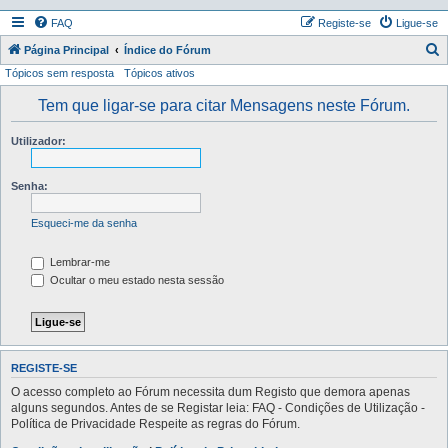
FAQ
Registe-se
Ligue-se
P
Página Principal
Índice do Fórum
Tópicos sem resposta
Tópicos ativos
e
s
Tem que ligar-se para citar Mensagens neste Fórum.
q
Utilizador:
u
i
Senha:
s
a
Esqueci-me da senha
r
Lembrar-me
Ocultar o meu estado nesta sessão
REGISTE-SE
O acesso completo ao Fórum necessita dum Registo que demora apenas
alguns segundos. Antes de se Registar leia: FAQ - Condições de Utilização -
Política de Privacidade Respeite as regras do Fórum.