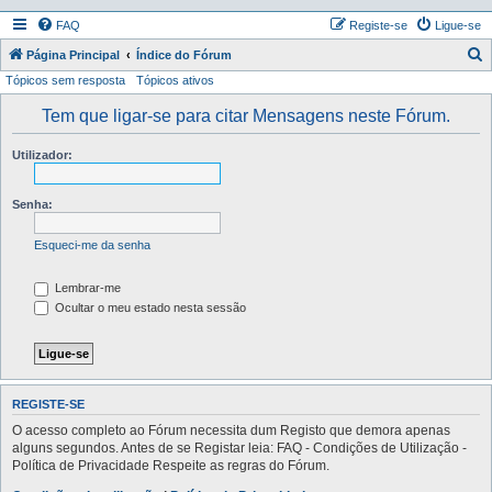
FAQ
Registe-se
Ligue-se
P
Página Principal
Índice do Fórum
Tópicos sem resposta
Tópicos ativos
e
s
Tem que ligar-se para citar Mensagens neste Fórum.
q
Utilizador:
u
i
Senha:
s
a
Esqueci-me da senha
r
Lembrar-me
Ocultar o meu estado nesta sessão
REGISTE-SE
O acesso completo ao Fórum necessita dum Registo que demora apenas
alguns segundos. Antes de se Registar leia: FAQ - Condições de Utilização -
Política de Privacidade Respeite as regras do Fórum.