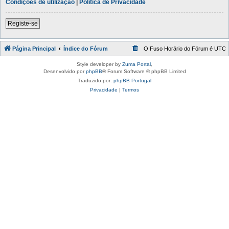
Condições de utilização
|
Política de Privacidade
Registe-se
Página Principal
Índice do Fórum
O Fuso Horário do Fórum é
UTC
Style developer by
Zuma Portal
,
Desenvolvido por
phpBB
® Forum Software © phpBB Limited
Traduzido por:
phpBB Portugal
Privacidade
|
Termos