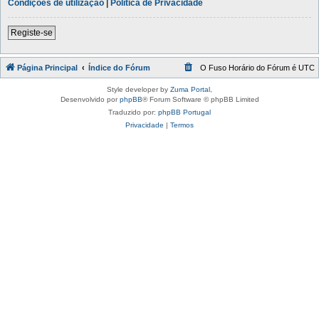
Condições de utilização
|
Política de Privacidade
Registe-se
Página Principal
Índice do Fórum
O Fuso Horário do Fórum é
UTC
Style developer by
Zuma Portal
,
Desenvolvido por
phpBB
® Forum Software © phpBB Limited
Traduzido por:
phpBB Portugal
Privacidade
|
Termos