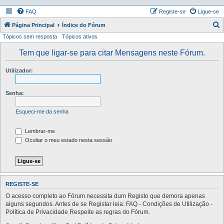
FAQ
Registe-se
Ligue-se
P
Página Principal
Índice do Fórum
Tópicos sem resposta
Tópicos ativos
e
s
Tem que ligar-se para citar Mensagens neste Fórum.
q
Utilizador:
u
i
Senha:
s
a
Esqueci-me da senha
r
Lembrar-me
Ocultar o meu estado nesta sessão
REGISTE-SE
O acesso completo ao Fórum necessita dum Registo que demora apenas
alguns segundos. Antes de se Registar leia: FAQ - Condições de Utilização -
Política de Privacidade Respeite as regras do Fórum.