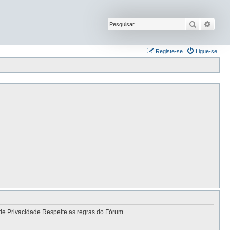
Pesquisar
Pesqu
Registe-se
Ligue-se
de Privacidade Respeite as regras do Fórum.