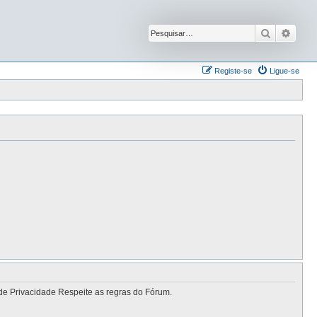
Pesquisar
Pesqu
Registe-se
Ligue-se
de Privacidade Respeite as regras do Fórum.