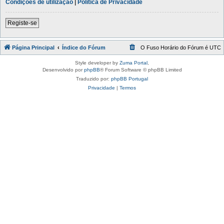
Condições de utilização
|
Política de Privacidade
Registe-se
Página Principal
Índice do Fórum
O Fuso Horário do Fórum é
UTC
Style developer by
Zuma Portal
,
Desenvolvido por
phpBB
® Forum Software © phpBB Limited
Traduzido por:
phpBB Portugal
Privacidade
|
Termos