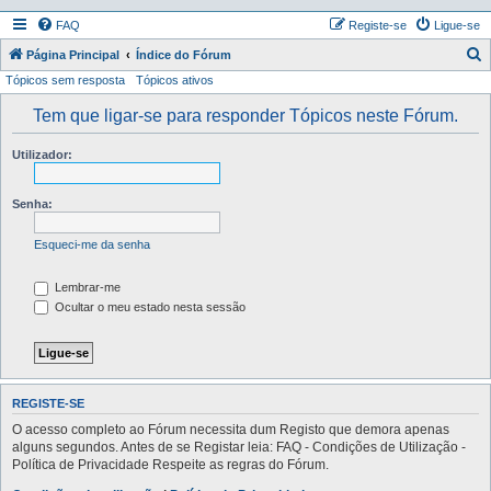
FAQ
Registe-se
Ligue-se
P
Página Principal
Índice do Fórum
Tópicos sem resposta
Tópicos ativos
e
s
Tem que ligar-se para responder Tópicos neste Fórum.
q
Utilizador:
u
i
Senha:
s
a
Esqueci-me da senha
r
Lembrar-me
Ocultar o meu estado nesta sessão
REGISTE-SE
O acesso completo ao Fórum necessita dum Registo que demora apenas
alguns segundos. Antes de se Registar leia: FAQ - Condições de Utilização -
Política de Privacidade Respeite as regras do Fórum.