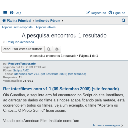
FAQ
Registe-se
Ligue-se
P
Página Principal
Índice do Fórum
Tópicos sem resposta
Tópicos ativos
e
A pesquisa encontrou 1 resultado
s
q
Pesquisa avançada
u
Pesquisar
Pesquisa avançada
i
A pesquisa encontrou 1 resultado • Página
1
de
1
s
por
RegistroTemporario
segunda out 19, 2009 12:04 am
a
Fórum:
Scripts AMC
Tópico:
interfilmes.com v1.1 (09 Setembro 2008) (site fechado)
r
Respostas:
11
Visualizações:
267981
Re: interfilmes.com v1.1 (09 Setembro 2008) (site fechado)
Olá Guardiao, o seguinte erro foi encontrado no Script do site Interfilmes,
ao carregar os dados do filme a sinopse acaba ficando pela metade, está
ocorrendo em todos os filmes, veja um exemplo, o filme "Apertem os
Cintos... O Piloto Sumiu" ficou assim:
Votado pelo American Film Institute como 'um ...
Ir para a mensagem