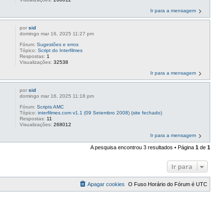
Ir para a mensagem
por
sid
domingo mar 16, 2025 11:27 pm
Fórum:
Sugestões e erros
Tópico:
Script do Interfilmes
Respostas:
1
Visualizações:
32538
Ir para a mensagem
por
sid
domingo mar 16, 2025 11:18 pm
Fórum:
Scripts AMC
Tópico:
interfilmes.com v1.1 (09 Setembro 2008) (site fechado)
Respostas:
11
Visualizações:
268012
Ir para a mensagem
A pesquisa encontrou 3 resultados • Página
1
de
1
Ir para
Apagar cookies
O Fuso Horário do Fórum é
UTC