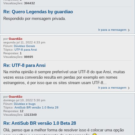
Visualizações:
394432
Re: Quero Legendas by guardiao
Respondido por mensagem privada.
Ir para a mensagem
por
Guardião
segunda jul 11, 2022 4:33 pm
Fórum:
Dúvidas Gerais
Tópico:
UTF-8 para Ansi
Respostas:
1
Visualizações:
98695
Re: UTF-8 para Ansi
Na minha opinião é sempre preferível usar UTF-8 do que Ansi, muitas
vezes essa conversão resulta em perdas por exemplo em nomes
estrangeiros, é por isso que os sites stream usam UTF-8...
Ir para a mensagem
por
Guardião
domingo jul 10, 2022 5:30 pm
Fórum:
Dúvidas e bugs
Tópico:
AntiSub BR versão 1.0 Beta 28
Respostas:
12
Visualizações:
1313349
Re: AntiSub BR versão 1.0 Beta 28
Olá, penso que a melhor forma de resolver isso é colocar uma opção