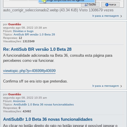
auto_corrigir_seleccionado2.webp (43.34 KiB) Visto 1308679 vezes
Ir para a mensagem
por
Guardião
segunda ago 08, 2022 10:38 am
Fórum:
Dúvidas e bugs
Tópico:
AntiSub BR versão 1.0 Beta 28
Respostas:
12
Visualizações:
1313349
Re: AntiSub BR versão 1.0 Beta 28
A funcionalidade adicionada na Beta 36, consulta esta página para
perceberes como vai funcionar.
viewtopic.php?p=40699#p40699
Confirma sff se era isto que pretendias.
Ir para a mensagem
por
Guardião
segunda ago 08, 2022 10:35 am
Fórum:
Anúncios
Tópico:
AntiSubBr 1.0 Beta 36 novas funcionalidades
Respostas:
0
Visualizações:
42492
AntiSubBr 1.0 Beta 36 novas funcionalidades
Ao clicar no botão direito do rato no botão ignorar é possível ignorar o