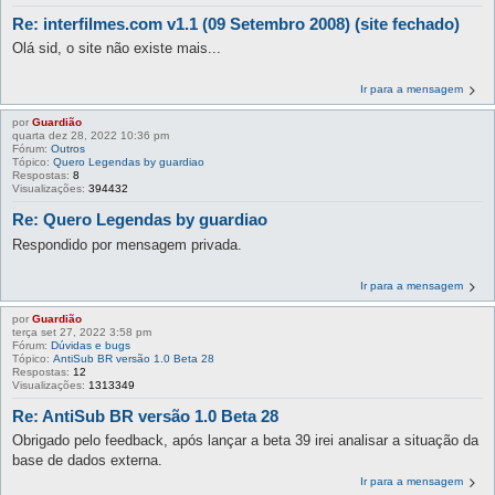
Re: interfilmes.com v1.1 (09 Setembro 2008) (site fechado)
Olá sid, o site não existe mais...
Ir para a mensagem
por
Guardião
quarta dez 28, 2022 10:36 pm
Fórum:
Outros
Tópico:
Quero Legendas by guardiao
Respostas:
8
Visualizações:
394432
Re: Quero Legendas by guardiao
Respondido por mensagem privada.
Ir para a mensagem
por
Guardião
terça set 27, 2022 3:58 pm
Fórum:
Dúvidas e bugs
Tópico:
AntiSub BR versão 1.0 Beta 28
Respostas:
12
Visualizações:
1313349
Re: AntiSub BR versão 1.0 Beta 28
Obrigado pelo feedback, após lançar a beta 39 irei analisar a situação da
base de dados externa.
Ir para a mensagem