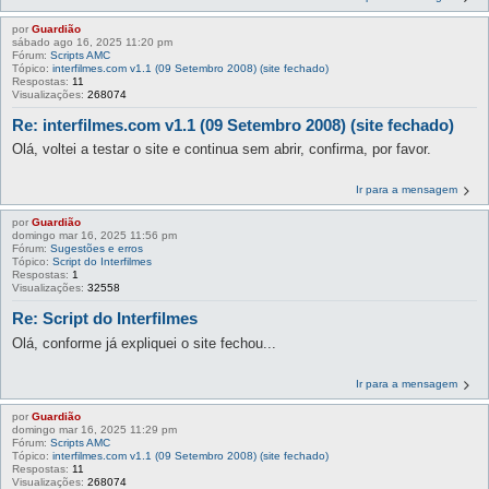
por
Guardião
sábado ago 16, 2025 11:20 pm
Fórum:
Scripts AMC
Tópico:
interfilmes.com v1.1 (09 Setembro 2008) (site fechado)
Respostas:
11
Visualizações:
268074
Re: interfilmes.com v1.1 (09 Setembro 2008) (site fechado)
Olá, voltei a testar o site e continua sem abrir, confirma, por favor.
Ir para a mensagem
por
Guardião
domingo mar 16, 2025 11:56 pm
Fórum:
Sugestões e erros
Tópico:
Script do Interfilmes
Respostas:
1
Visualizações:
32558
Re: Script do Interfilmes
Olá, conforme já expliquei o site fechou...
Ir para a mensagem
por
Guardião
domingo mar 16, 2025 11:29 pm
Fórum:
Scripts AMC
Tópico:
interfilmes.com v1.1 (09 Setembro 2008) (site fechado)
Respostas:
11
Visualizações:
268074