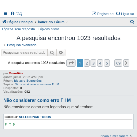
FAQ
Registe-se
Ligue-se
P
Página Principal
Índice do Fórum
Tópicos sem resposta
Tópicos ativos
e
A pesquisa encontrou 1023 resultados
s
q
Pesquisa avançada
u
Pesquisar
Pesquisa avançada
i
Página
1
de
69
1
2
3
4
5
69
Pr
A pesquisa encontrou 1023 resultados
...
s
a
por
Guardião
quarta jul 08, 2026 4:59 pm
r
Fórum:
Ideias e Sugestões
Tópico:
Não considerar como erro F I M
Respostas:
0
Visualizações:
982
Não considerar como erro F I M
Não considerar como erro legendas que só tenham
CÓDIGO:
SELECIONAR TODOS
F I M
Ir para a mensagem