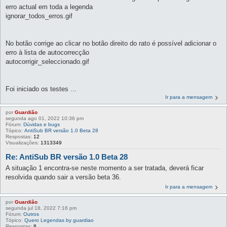
erro actual em toda a legenda
ignorar_todos_erros.gif
No botão corrige ao clicar no botão direito do rato é possível adicionar o
erro à lista de autocorrecção
autocorrigir_seleccionado.gif
Foi iniciado os testes ...
Ir para a mensagem
por
Guardião
segunda ago 01, 2022 10:36 pm
Fórum:
Dúvidas e bugs
Tópico:
AntiSub BR versão 1.0 Beta 28
Respostas:
12
Visualizações:
1313349
Re: AntiSub BR versão 1.0 Beta 28
A situação 1 encontra-se neste momento a ser tratada, deverá ficar
resolvida quando sair a versão beta 36.
Ir para a mensagem
por
Guardião
segunda jul 18, 2022 7:16 pm
Fórum:
Outros
Tópico:
Quero Legendas by guardiao
Respostas:
8