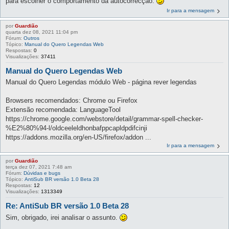
para escolher o comportamento da autocorrecção.
Ir para a mensagem
por
Guardião
quarta dez 08, 2021 11:04 pm
Fórum:
Outros
Tópico:
Manual do Quero Legendas Web
Respostas:
0
Visualizações:
37411
Manual do Quero Legendas Web
Manual do Quero Legendas módulo Web - página rever legendas
Browsers recomendados: Chrome ou Firefox
Extensão recomendada: LanguageTool
https://chrome.google.com/webstore/detail/grammar-spell-checker-
%E2%80%94-l/oldceeleldhonbafppcapldpdifcinji
https://addons.mozilla.org/en-US/firefox/addon ...
Ir para a mensagem
por
Guardião
terça dez 07, 2021 7:48 am
Fórum:
Dúvidas e bugs
Tópico:
AntiSub BR versão 1.0 Beta 28
Respostas:
12
Visualizações:
1313349
Re: AntiSub BR versão 1.0 Beta 28
Sim, obrigado, irei analisar o assunto.