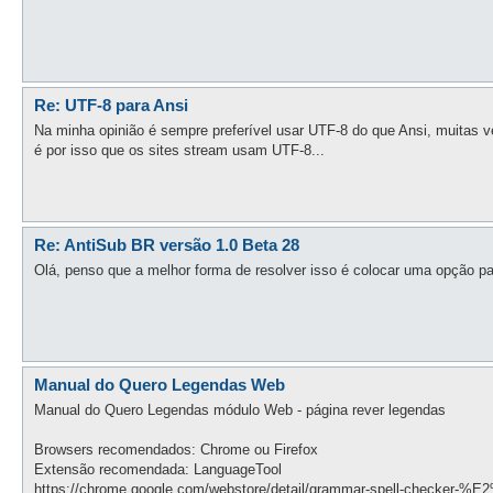
Re: UTF-8 para Ansi
Na minha opinião é sempre preferível usar UTF-8 do que Ansi, muitas
é por isso que os sites stream usam UTF-8...
Re: AntiSub BR versão 1.0 Beta 28
Olá, penso que a melhor forma de resolver isso é colocar uma opção p
Manual do Quero Legendas Web
Manual do Quero Legendas módulo Web - página rever legendas
Browsers recomendados: Chrome ou Firefox
Extensão recomendada: LanguageTool
https://chrome.google.com/webstore/detail/grammar-spell-checker-%E2