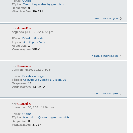
Fórum:
Outros
Tópico:
Quero Legendas by guardiao
Respostas:
8
Visualizações:
394234
Ir para a mensagem
por
Guardião
segunda jul 11, 2022 4:33 pm
,
Fórum:
Dúvidas Gerais
Tópico:
UTF-8 para Ansi
Respostas:
1
Visualizações:
98625
Ir para a mensagem
por
Guardião
domingo jul 10, 2022 5:30 pm
Fórum:
Dúvidas e bugs
Tópico:
AntiSub BR versão 1.0 Beta 28
Respostas:
12
Visualizações:
1312612
Ir para a mensagem
por
Guardião
quarta dez 08, 2021 11:04 pm
Fórum:
Outros
Tópico:
Manual do Quero Legendas Web
Respostas:
0
Visualizações:
37377