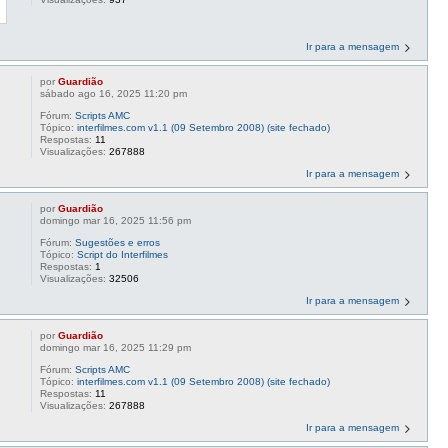
Ir para a mensagem
por
Guardião
sábado ago 16, 2025 11:20 pm
Fórum:
Scripts AMC
Tópico:
interfilmes.com v1.1 (09 Setembro 2008) (site fechado)
Respostas:
11
Visualizações:
267888
Ir para a mensagem
por
Guardião
domingo mar 16, 2025 11:56 pm
Fórum:
Sugestões e erros
Tópico:
Script do Interfilmes
Respostas:
1
Visualizações:
32506
Ir para a mensagem
por
Guardião
domingo mar 16, 2025 11:29 pm
Fórum:
Scripts AMC
Tópico:
interfilmes.com v1.1 (09 Setembro 2008) (site fechado)
Respostas:
11
Visualizações:
267888
Ir para a mensagem