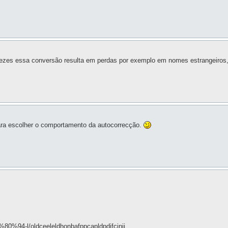
 vezes essa conversão resulta em perdas por exemplo em nomes estrangeiros
ara escolher o comportamento da autocorrecção.
%80%94-l/oldceeleldhonbafppcapldpdifcinji