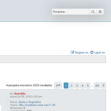
Pesquisar
Pesqu
Registe-se
Ligue-se
Página
1
de
69
1
2
3
4
5
69
Pr
A pesquisa encontrou 1023 resultados
...
por
Guardião
quarta jul 08, 2026 4:59 pm
Fórum:
Ideias e Sugestões
Tópico:
Não considerar como erro F I M
Respostas:
0
Visualizações:
937