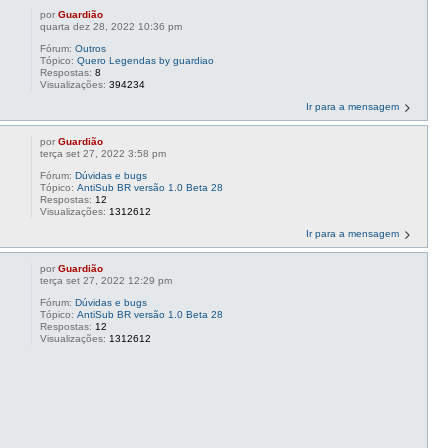
por
Guardião
quarta dez 28, 2022 10:36 pm
Fórum:
Outros
Tópico:
Quero Legendas by guardiao
Respostas:
8
Visualizações:
394234
Ir para a mensagem
por
Guardião
terça set 27, 2022 3:58 pm
Fórum:
Dúvidas e bugs
Tópico:
AntiSub BR versão 1.0 Beta 28
Respostas:
12
Visualizações:
1312612
Ir para a mensagem
por
Guardião
terça set 27, 2022 12:29 pm
Fórum:
Dúvidas e bugs
Tópico:
AntiSub BR versão 1.0 Beta 28
Respostas:
12
Visualizações:
1312612