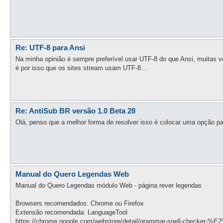
Re: UTF-8 para Ansi
Na minha opinião é sempre preferível usar UTF-8 do que Ansi, muitas
é por isso que os sites stream usam UTF-8...
Re: AntiSub BR versão 1.0 Beta 28
Olá, penso que a melhor forma de resolver isso é colocar uma opção p
Manual do Quero Legendas Web
Manual do Quero Legendas módulo Web - página rever legendas
Browsers recomendados: Chrome ou Firefox
Extensão recomendada: LanguageTool
https://chrome.google.com/webstore/detail/grammar-spell-checker-%E2