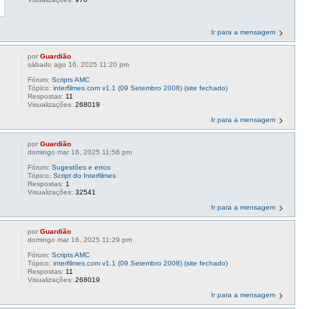
Ir para a mensagem
por
Guardião
sábado ago 16, 2025 11:20 pm
Fórum:
Scripts AMC
Tópico:
interfilmes.com v1.1 (09 Setembro 2008) (site fechado)
Respostas:
11
Visualizações:
268019
Ir para a mensagem
por
Guardião
domingo mar 16, 2025 11:56 pm
Fórum:
Sugestões e erros
Tópico:
Script do Interfilmes
Respostas:
1
Visualizações:
32541
Ir para a mensagem
por
Guardião
domingo mar 16, 2025 11:29 pm
Fórum:
Scripts AMC
Tópico:
interfilmes.com v1.1 (09 Setembro 2008) (site fechado)
Respostas:
11
Visualizações:
268019
Ir para a mensagem