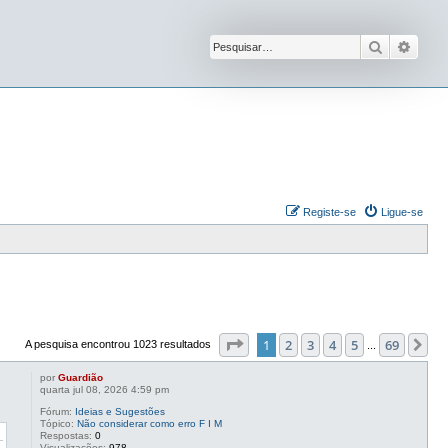
Pesquisar
Pesqu
Registe-se
Ligue-se
Página
1
de
69
1
2
3
4
5
69
Pr
A pesquisa encontrou 1023 resultados
...
por
Guardião
quarta jul 08, 2026 4:59 pm
Fórum:
Ideias e Sugestões
Tópico:
Não considerar como erro F I M
Respostas:
0
Visualizações:
978