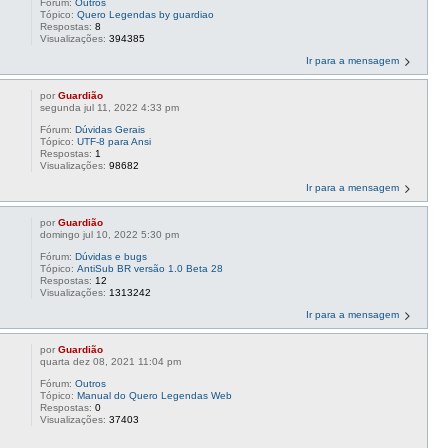
Fórum:
Outros
Tópico:
Quero Legendas by guardiao
Respostas:
8
Visualizações:
394385
Ir para a mensagem
por
Guardião
segunda jul 11, 2022 4:33 pm
,
Fórum:
Dúvidas Gerais
Tópico:
UTF-8 para Ansi
Respostas:
1
Visualizações:
98682
Ir para a mensagem
por
Guardião
domingo jul 10, 2022 5:30 pm
Fórum:
Dúvidas e bugs
Tópico:
AntiSub BR versão 1.0 Beta 28
Respostas:
12
Visualizações:
1313242
Ir para a mensagem
por
Guardião
quarta dez 08, 2021 11:04 pm
Fórum:
Outros
Tópico:
Manual do Quero Legendas Web
Respostas:
0
Visualizações:
37403