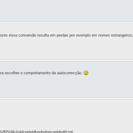
 vezes essa conversão resulta em perdas por exemplo em nomes estrangeiros
ara escolher o comportamento da autocorrecção.
%80%94-l/oldceeleldhonbafppcapldpdifcinji