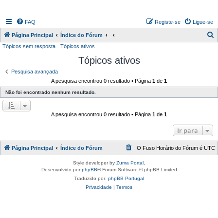
FAQ
Registe-se
Ligue-se
P
Página Principal
Índice do Fórum
Tópicos sem resposta
Tópicos ativos
e
Tópicos ativos
s
q
Pesquisa avançada
A pesquisa encontrou 0 resultado • Página
1
de
1
u
Não foi encontrado nenhum resultado.
i
s
A pesquisa encontrou 0 resultado • Página
1
de
1
a
r
Ir para
Página Principal
Índice do Fórum
O Fuso Horário do Fórum é
UTC
Style developer by
Zuma Portal
,
Desenvolvido por
phpBB
® Forum Software © phpBB Limited
Traduzido por:
phpBB Portugal
Privacidade
|
Termos