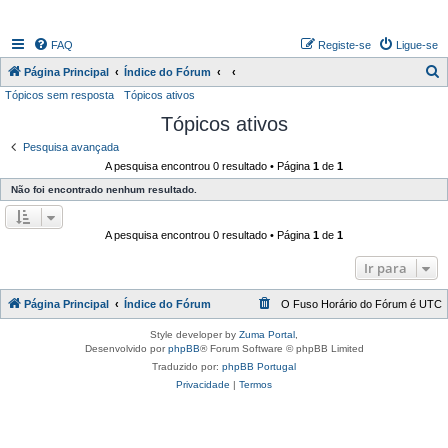
FAQ
Registe-se
Ligue-se
P
Página Principal
Índice do Fórum
Tópicos sem resposta
Tópicos ativos
e
Tópicos ativos
s
q
Pesquisa avançada
A pesquisa encontrou 0 resultado • Página
1
de
1
u
Não foi encontrado nenhum resultado.
i
s
A pesquisa encontrou 0 resultado • Página
1
de
1
a
r
Ir para
Página Principal
Índice do Fórum
O Fuso Horário do Fórum é
UTC
Style developer by
Zuma Portal
,
Desenvolvido por
phpBB
® Forum Software © phpBB Limited
Traduzido por:
phpBB Portugal
Privacidade
|
Termos