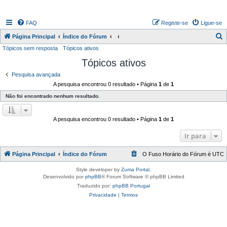
FAQ
Registe-se
Ligue-se
P
Página Principal
Índice do Fórum
Tópicos sem resposta
Tópicos ativos
e
Tópicos ativos
s
q
Pesquisa avançada
A pesquisa encontrou 0 resultado • Página
1
de
1
u
Não foi encontrado nenhum resultado.
i
s
A pesquisa encontrou 0 resultado • Página
1
de
1
a
r
Ir para
Página Principal
Índice do Fórum
O Fuso Horário do Fórum é
UTC
Style developer by
Zuma Portal
,
Desenvolvido por
phpBB
® Forum Software © phpBB Limited
Traduzido por:
phpBB Portugal
Privacidade
|
Termos