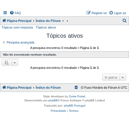
FAQ
Registe-se
Ligue-se
P
Página Principal
Índice do Fórum
Tópicos sem resposta
Tópicos ativos
e
Tópicos ativos
s
q
Pesquisa avançada
A pesquisa encontrou 0 resultado • Página
1
de
1
u
Não foi encontrado nenhum resultado.
i
s
A pesquisa encontrou 0 resultado • Página
1
de
1
a
r
Ir para
Página Principal
Índice do Fórum
O Fuso Horário do Fórum é
UTC
Style developer by
Zuma Portal
,
Desenvolvido por
phpBB
® Forum Software © phpBB Limited
Traduzido por:
phpBB Portugal
Privacidade
|
Termos