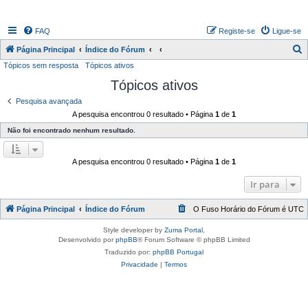
FAQ
Registe-se
Ligue-se
P
Página Principal
Índice do Fórum
Tópicos sem resposta
Tópicos ativos
e
Tópicos ativos
s
q
Pesquisa avançada
A pesquisa encontrou 0 resultado • Página
1
de
1
u
Não foi encontrado nenhum resultado.
i
s
A pesquisa encontrou 0 resultado • Página
1
de
1
a
r
Ir para
Página Principal
Índice do Fórum
O Fuso Horário do Fórum é
UTC
Style developer by
Zuma Portal
,
Desenvolvido por
phpBB
® Forum Software © phpBB Limited
Traduzido por:
phpBB Portugal
Privacidade
|
Termos