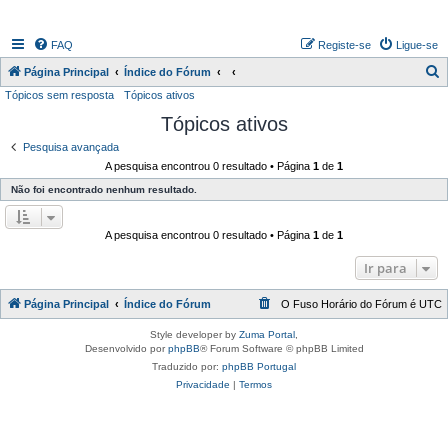
FAQ
Registe-se
Ligue-se
P
Página Principal
Índice do Fórum
Tópicos sem resposta
Tópicos ativos
e
Tópicos ativos
s
q
Pesquisa avançada
A pesquisa encontrou 0 resultado • Página
1
de
1
u
Não foi encontrado nenhum resultado.
i
s
A pesquisa encontrou 0 resultado • Página
1
de
1
a
r
Ir para
Página Principal
Índice do Fórum
O Fuso Horário do Fórum é
UTC
Style developer by
Zuma Portal
,
Desenvolvido por
phpBB
® Forum Software © phpBB Limited
Traduzido por:
phpBB Portugal
Privacidade
|
Termos