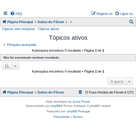
FAQ
Registe-se
Ligue-se
P
Página Principal
Índice do Fórum
Tópicos sem resposta
Tópicos ativos
e
Tópicos ativos
s
q
Pesquisa avançada
A pesquisa encontrou 0 resultado • Página
1
de
1
u
Não foi encontrado nenhum resultado.
i
s
A pesquisa encontrou 0 resultado • Página
1
de
1
a
r
Ir para
Página Principal
Índice do Fórum
O Fuso Horário do Fórum é
UTC
Style developer by
Zuma Portal
,
Desenvolvido por
phpBB
® Forum Software © phpBB Limited
Traduzido por:
phpBB Portugal
Privacidade
|
Termos