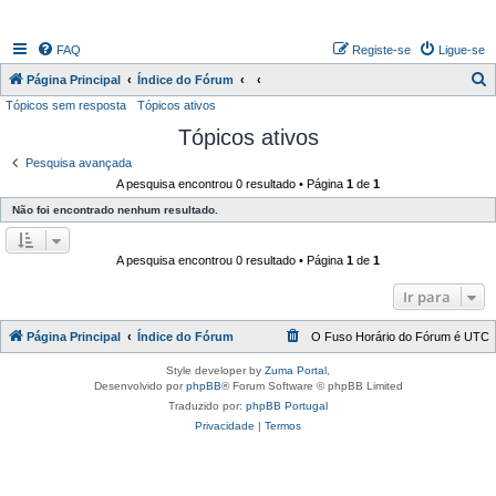
FAQ
Registe-se
Ligue-se
P
Página Principal
Índice do Fórum
Tópicos sem resposta
Tópicos ativos
e
Tópicos ativos
s
q
Pesquisa avançada
A pesquisa encontrou 0 resultado • Página
1
de
1
u
Não foi encontrado nenhum resultado.
i
s
A pesquisa encontrou 0 resultado • Página
1
de
1
a
r
Ir para
Página Principal
Índice do Fórum
O Fuso Horário do Fórum é
UTC
Style developer by
Zuma Portal
,
Desenvolvido por
phpBB
® Forum Software © phpBB Limited
Traduzido por:
phpBB Portugal
Privacidade
|
Termos