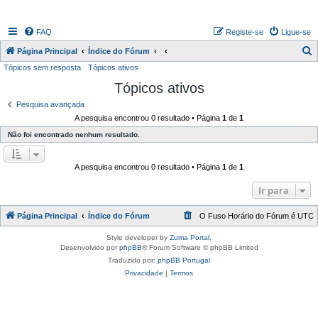
FAQ
Registe-se
Ligue-se
P
Página Principal
Índice do Fórum
Tópicos sem resposta
Tópicos ativos
e
Tópicos ativos
s
q
Pesquisa avançada
A pesquisa encontrou 0 resultado • Página
1
de
1
u
Não foi encontrado nenhum resultado.
i
s
A pesquisa encontrou 0 resultado • Página
1
de
1
a
r
Ir para
Página Principal
Índice do Fórum
O Fuso Horário do Fórum é
UTC
Style developer by
Zuma Portal
,
Desenvolvido por
phpBB
® Forum Software © phpBB Limited
Traduzido por:
phpBB Portugal
Privacidade
|
Termos