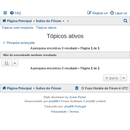
FAQ
Registe-se
Ligue-se
P
Página Principal
Índice do Fórum
Tópicos sem resposta
Tópicos ativos
e
Tópicos ativos
s
q
Pesquisa avançada
A pesquisa encontrou 0 resultado • Página
1
de
1
u
Não foi encontrado nenhum resultado.
i
s
A pesquisa encontrou 0 resultado • Página
1
de
1
a
r
Ir para
Página Principal
Índice do Fórum
O Fuso Horário do Fórum é
UTC
Style developer by
Zuma Portal
,
Desenvolvido por
phpBB
® Forum Software © phpBB Limited
Traduzido por:
phpBB Portugal
Privacidade
|
Termos