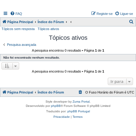
FAQ
Registe-se
Ligue-se
P
Página Principal
Índice do Fórum
Tópicos sem resposta
Tópicos ativos
e
Tópicos ativos
s
q
Pesquisa avançada
A pesquisa encontrou 0 resultado • Página
1
de
1
u
Não foi encontrado nenhum resultado.
i
s
A pesquisa encontrou 0 resultado • Página
1
de
1
a
r
Ir para
Página Principal
Índice do Fórum
O Fuso Horário do Fórum é
UTC
Style developer by
Zuma Portal
,
Desenvolvido por
phpBB
® Forum Software © phpBB Limited
Traduzido por:
phpBB Portugal
Privacidade
|
Termos