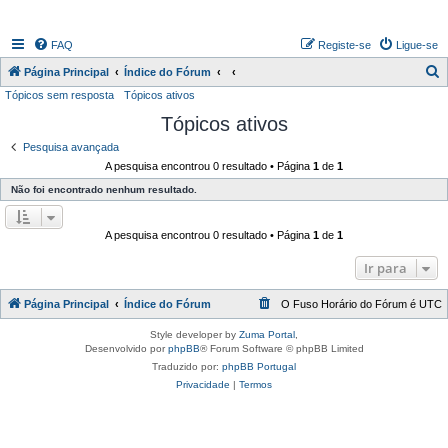
FAQ
Registe-se
Ligue-se
P
Página Principal
Índice do Fórum
Tópicos sem resposta
Tópicos ativos
e
Tópicos ativos
s
q
Pesquisa avançada
A pesquisa encontrou 0 resultado • Página
1
de
1
u
Não foi encontrado nenhum resultado.
i
s
A pesquisa encontrou 0 resultado • Página
1
de
1
a
r
Ir para
Página Principal
Índice do Fórum
O Fuso Horário do Fórum é
UTC
Style developer by
Zuma Portal
,
Desenvolvido por
phpBB
® Forum Software © phpBB Limited
Traduzido por:
phpBB Portugal
Privacidade
|
Termos