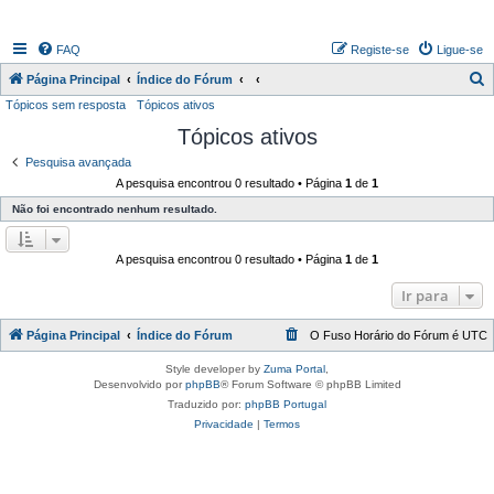
FAQ
Registe-se
Ligue-se
P
Página Principal
Índice do Fórum
Tópicos sem resposta
Tópicos ativos
e
Tópicos ativos
s
q
Pesquisa avançada
A pesquisa encontrou 0 resultado • Página
1
de
1
u
Não foi encontrado nenhum resultado.
i
s
A pesquisa encontrou 0 resultado • Página
1
de
1
a
r
Ir para
Página Principal
Índice do Fórum
O Fuso Horário do Fórum é
UTC
Style developer by
Zuma Portal
,
Desenvolvido por
phpBB
® Forum Software © phpBB Limited
Traduzido por:
phpBB Portugal
Privacidade
|
Termos