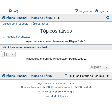
FAQ
Registe-se
Ligue-se
P
Página Principal
Índice do Fórum
Tópicos sem resposta
Tópicos ativos
e
Tópicos ativos
s
q
Pesquisa avançada
A pesquisa encontrou 0 resultado • Página
1
de
1
u
Não foi encontrado nenhum resultado.
i
s
A pesquisa encontrou 0 resultado • Página
1
de
1
a
r
Ir para
Página Principal
Índice do Fórum
O Fuso Horário do Fórum é
UTC
Style developer by
Zuma Portal
,
Desenvolvido por
phpBB
® Forum Software © phpBB Limited
Traduzido por:
phpBB Portugal
Privacidade
|
Termos