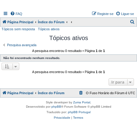
FAQ
Registe-se
Ligue-se
P
Página Principal
Índice do Fórum
Tópicos sem resposta
Tópicos ativos
e
Tópicos ativos
s
q
Pesquisa avançada
A pesquisa encontrou 0 resultado • Página
1
de
1
u
Não foi encontrado nenhum resultado.
i
s
A pesquisa encontrou 0 resultado • Página
1
de
1
a
r
Ir para
Página Principal
Índice do Fórum
O Fuso Horário do Fórum é
UTC
Style developer by
Zuma Portal
,
Desenvolvido por
phpBB
® Forum Software © phpBB Limited
Traduzido por:
phpBB Portugal
Privacidade
|
Termos