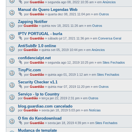
por
Guardião
»
segunda ago 08, 2022 10:35 am
» em
Anúncios
Manual do Quero Legendas Web
por
Guardião
»
quarta dez 08, 2021 11:04 pm
» em
Outros
Zapping Notifier
por
Guardião
»
quinta nov 18, 2021 11:26 am
» em
Outros
IPTV PORTUGAL - burla
por
Guardião
»
sábado jul 17, 2021 11:36 pm
» em
Conversa Geral
AntiSubBr 1.0 online
por
Guardião
»
quinta set 05, 2019 10:44 pm
» em
Anúncios
confidencialpt.net
por
Guardião
»
segunda ago 12, 2019 10:25 pm
» em
Sites Fechados
TinyPic.com
por
Guardião
»
quinta ago 01, 2019 1:12 am
» em
Sites Fechados
Security Checker v1.1
por
Guardião
»
quinta mar 07, 2019 11:20 pm
» em
Outros
Serviço - Ip to Country
por
Guardião
»
terça jan 22, 2019 2:31 pm
» em
Outros
blog.guardiao.com cancelado
por
Guardião
»
sexta jan 18, 2019 5:03 pm
» em
Notícias
O fim do Kerodownload
por
Guardião
»
sexta jan 18, 2019 4:39 pm
» em
Sites Fechados
Mudança de template