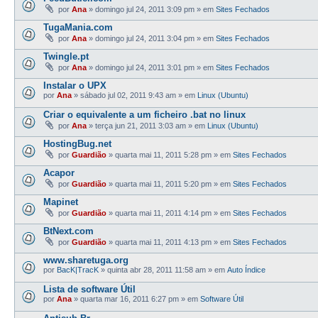
por
Ana
»
domingo jul 24, 2011 3:09 pm
» em
Sites Fechados
TugaMania.com
por
Ana
»
domingo jul 24, 2011 3:04 pm
» em
Sites Fechados
Twingle.pt
por
Ana
»
domingo jul 24, 2011 3:01 pm
» em
Sites Fechados
Instalar o UPX
por
Ana
»
sábado jul 02, 2011 9:43 am
» em
Linux (Ubuntu)
Criar o equivalente a um ficheiro .bat no linux
por
Ana
»
terça jun 21, 2011 3:03 am
» em
Linux (Ubuntu)
HostingBug.net
por
Guardião
»
quarta mai 11, 2011 5:28 pm
» em
Sites Fechados
Acapor
por
Guardião
»
quarta mai 11, 2011 5:20 pm
» em
Sites Fechados
Mapinet
por
Guardião
»
quarta mai 11, 2011 4:14 pm
» em
Sites Fechados
BtNext.com
por
Guardião
»
quarta mai 11, 2011 4:13 pm
» em
Sites Fechados
www.sharetuga.org
por
BacK|TracK
»
quinta abr 28, 2011 11:58 am
» em
Auto Índice
Lista de software Útil
por
Ana
»
quarta mar 16, 2011 6:27 pm
» em
Software Útil