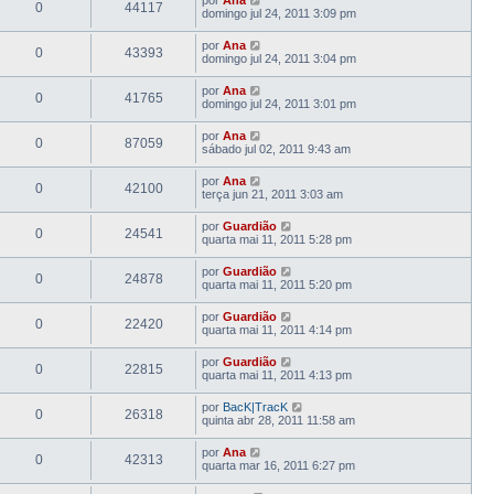
0
44117
domingo jul 24, 2011 3:09 pm
por
Ana
0
43393
domingo jul 24, 2011 3:04 pm
por
Ana
0
41765
domingo jul 24, 2011 3:01 pm
por
Ana
0
87059
sábado jul 02, 2011 9:43 am
por
Ana
0
42100
terça jun 21, 2011 3:03 am
por
Guardião
0
24541
quarta mai 11, 2011 5:28 pm
por
Guardião
0
24878
quarta mai 11, 2011 5:20 pm
por
Guardião
0
22420
quarta mai 11, 2011 4:14 pm
por
Guardião
0
22815
quarta mai 11, 2011 4:13 pm
por
BacK|TracK
0
26318
quinta abr 28, 2011 11:58 am
por
Ana
0
42313
quarta mar 16, 2011 6:27 pm