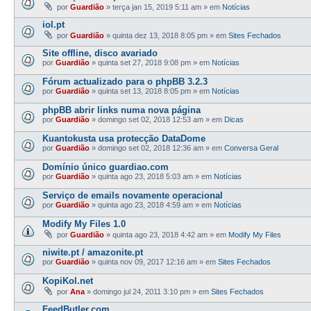
por
Guardião
»
terça jan 15, 2019 5:11 am
» em
Notícias
iol.pt
por
Guardião
»
quinta dez 13, 2018 8:05 pm
» em
Sites Fechados
Site offline, disco avariado
por
Guardião
»
quinta set 27, 2018 9:08 pm
» em
Notícias
Fórum actualizado para o phpBB 3.2.3
por
Guardião
»
quinta set 13, 2018 8:05 pm
» em
Notícias
phpBB abrir links numa nova página
por
Guardião
»
domingo set 02, 2018 12:53 am
» em
Dicas
Kuantokusta usa protecção DataDome
por
Guardião
»
domingo set 02, 2018 12:36 am
» em
Conversa Geral
Domínio único guardiao.com
por
Guardião
»
quinta ago 23, 2018 5:03 am
» em
Notícias
Serviço de emails novamente operacional
por
Guardião
»
quinta ago 23, 2018 4:59 am
» em
Notícias
Modify My Files 1.0
por
Guardião
»
quinta ago 23, 2018 4:42 am
» em
Modify My Files
niwite.pt / amazonite.pt
por
Guardião
»
quinta nov 09, 2017 12:16 am
» em
Sites Fechados
KopiKol.net
por
Ana
»
domingo jul 24, 2011 3:10 pm
» em
Sites Fechados
FeedButler.com