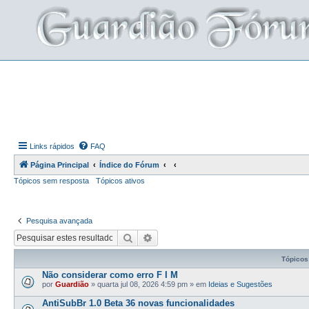
Links rápidos
FAQ
Página Principal
Índice do Fórum
Tópicos sem resposta
Tópicos ativos
Pesquisa avançada
Pesquisar
Pesquisa avançada
Tópicos
Não considerar como erro F I M
por
Guardião
»
quarta jul 08, 2026 4:59 pm
» em
Ideias e Sugestões
AntiSubBr 1.0 Beta 36 novas funcionalidades