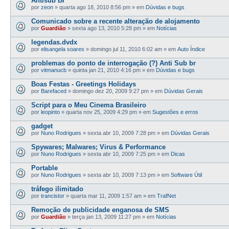
Antisub Br
por
zeon
»
quarta ago 18, 2010 8:56 pm
» em
Dúvidas e bugs
Comunicado sobre a recente alteração de alojamento
por
Guardião
»
sexta ago 13, 2010 5:28 pm
» em
Notícias
legendas.dvdx
por
elisangela soares
»
domingo jul 11, 2010 6:02 am
» em
Auto Índice
problemas do ponto de interrogação (?) Anti Sub br
por
vitmanucb
»
quinta jan 21, 2010 4:16 pm
» em
Dúvidas e bugs
Boas Festas - Greetings Holidays
por
Barefaced
»
domingo dez 20, 2009 9:27 pm
» em
Dúvidas Gerais
Script para o Meu Cinema Brasileiro
por
leopinto
»
quarta nov 25, 2009 4:29 pm
» em
Sugestões e erros
gadget
por
Nuno Rodrigues
»
sexta abr 10, 2009 7:28 pm
» em
Dúvidas Gerais
Spywares; Malwares; Virus & Performance
por
Nuno Rodrigues
»
sexta abr 10, 2009 7:25 pm
» em
Dicas
Portable
por
Nuno Rodrigues
»
sexta abr 10, 2009 7:13 pm
» em
Software Útil
tráfego ilimitado
por
trancistor
»
quarta mar 11, 2009 1:57 am
» em
TrafNet
Remoção de publicidade enganosa de SMS
por
Guardião
»
terça jan 13, 2009 11:27 pm
» em
Notícias