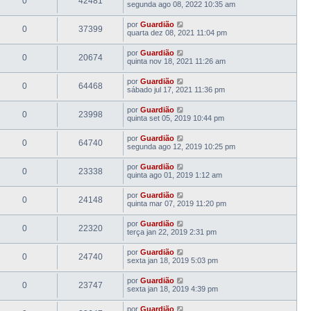
0
42481
segunda ago 08, 2022 10:35 am
por
Guardião
0
37399
quarta dez 08, 2021 11:04 pm
por
Guardião
0
20674
quinta nov 18, 2021 11:26 am
por
Guardião
0
64468
sábado jul 17, 2021 11:36 pm
por
Guardião
0
23998
quinta set 05, 2019 10:44 pm
por
Guardião
0
64740
segunda ago 12, 2019 10:25 pm
por
Guardião
0
23338
quinta ago 01, 2019 1:12 am
por
Guardião
0
24148
quinta mar 07, 2019 11:20 pm
por
Guardião
0
22320
terça jan 22, 2019 2:31 pm
por
Guardião
0
24740
sexta jan 18, 2019 5:03 pm
por
Guardião
0
23747
sexta jan 18, 2019 4:39 pm
por
Guardião