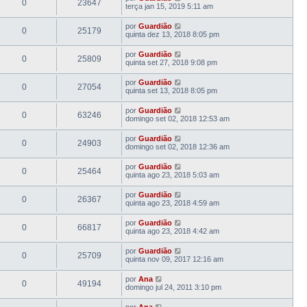
0
23647
terça jan 15, 2019 5:11 am
por
Guardião
0
25179
quinta dez 13, 2018 8:05 pm
por
Guardião
0
25809
quinta set 27, 2018 9:08 pm
por
Guardião
0
27054
quinta set 13, 2018 8:05 pm
por
Guardião
0
63246
domingo set 02, 2018 12:53 am
por
Guardião
0
24903
domingo set 02, 2018 12:36 am
por
Guardião
0
25464
quinta ago 23, 2018 5:03 am
por
Guardião
0
26367
quinta ago 23, 2018 4:59 am
por
Guardião
0
66817
quinta ago 23, 2018 4:42 am
por
Guardião
0
25709
quinta nov 09, 2017 12:16 am
por
Ana
0
49194
domingo jul 24, 2011 3:10 pm
por
Ana