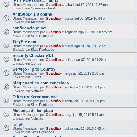
IPTV PORTUGAL - burla
Última Mensagem por
Guardião
«
sábado jul 17, 2021 11:36 pm
Enviado em
Conversa Geral
AntiSubBr 1.0 online
Última Mensagem por
Guardião
«
quinta set 05, 2019 10:44 pm
Enviado em
Anúncios
confidencialpt.net
Última Mensagem por
Guardião
«
segunda ago 12, 2019 10:25 pm
Enviado em
Sites Fechados
TinyPic.com
Última Mensagem por
Guardião
«
quinta ago 01, 2019 1:12 am
Enviado em
Sites Fechados
Security Checker v1.1
Última Mensagem por
Guardião
«
quinta mar 07, 2019 11:20 pm
Enviado em
Outros
Serviço - Ip to Country
Última Mensagem por
Guardião
«
terça jan 22, 2019 2:31 pm
Enviado em
Outros
blog.guardiao.com cancelado
Última Mensagem por
Guardião
«
sexta jan 18, 2019 5:03 pm
Enviado em
Notícias
O fim do Kerodownload
Última Mensagem por
Guardião
«
sexta jan 18, 2019 4:39 pm
Enviado em
Sites Fechados
Mudança de template
Última Mensagem por
Guardião
«
terça jan 15, 2019 5:11 am
Enviado em
Notícias
iol.pt
Última Mensagem por
Guardião
«
quinta dez 13, 2018 8:05 pm
Enviado em
Sites Fechados