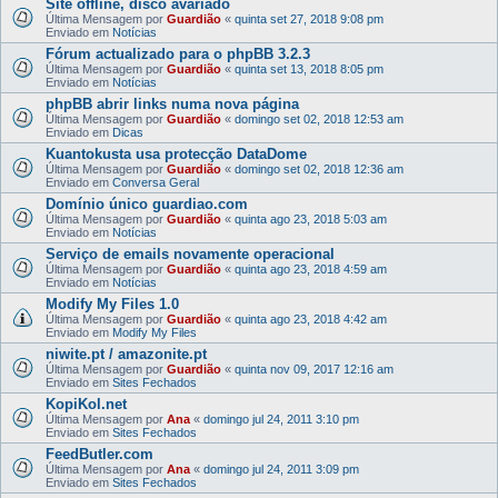
Site offline, disco avariado
Última Mensagem por
Guardião
«
quinta set 27, 2018 9:08 pm
Enviado em
Notícias
Fórum actualizado para o phpBB 3.2.3
Última Mensagem por
Guardião
«
quinta set 13, 2018 8:05 pm
Enviado em
Notícias
phpBB abrir links numa nova página
Última Mensagem por
Guardião
«
domingo set 02, 2018 12:53 am
Enviado em
Dicas
Kuantokusta usa protecção DataDome
Última Mensagem por
Guardião
«
domingo set 02, 2018 12:36 am
Enviado em
Conversa Geral
Domínio único guardiao.com
Última Mensagem por
Guardião
«
quinta ago 23, 2018 5:03 am
Enviado em
Notícias
Serviço de emails novamente operacional
Última Mensagem por
Guardião
«
quinta ago 23, 2018 4:59 am
Enviado em
Notícias
Modify My Files 1.0
Última Mensagem por
Guardião
«
quinta ago 23, 2018 4:42 am
Enviado em
Modify My Files
niwite.pt / amazonite.pt
Última Mensagem por
Guardião
«
quinta nov 09, 2017 12:16 am
Enviado em
Sites Fechados
KopiKol.net
Última Mensagem por
Ana
«
domingo jul 24, 2011 3:10 pm
Enviado em
Sites Fechados
FeedButler.com
Última Mensagem por
Ana
«
domingo jul 24, 2011 3:09 pm
Enviado em
Sites Fechados