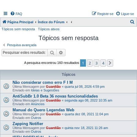
FAQ
Registe-se
Ligue-se
P
Página Principal
Índice do Fórum
Tópicos sem resposta
Tópicos ativos
e
Tópicos sem resposta
s
q
Pesquisa avançada
u
Pesquisar
Pesquisa avançada
i
1
2
3
4
Próximo
A pesquisa encontrou 160 resultados
s
a
Tópicos
r
Não considerar como erro F I M
Última Mensagem por
Guardião
«
quarta jul 08, 2026 4:59 pm
Enviado em
Ideias e Sugestões
AntiSubBr 1.0 Beta 36 novas funcionalidades
Última Mensagem por
Guardião
«
segunda ago 08, 2022 10:35 am
Enviado em
Anúncios
Manual do Quero Legendas Web
Última Mensagem por
Guardião
«
quarta dez 08, 2021 11:04 pm
Enviado em
Outros
Zapping Notifier
Última Mensagem por
Guardião
«
quinta nov 18, 2021 11:26 am
Enviado em
Outros