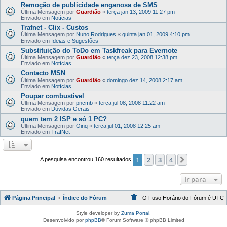
Remoção de publicidade enganosa de SMS
Última Mensagem por
Guardião
«
terça jan 13, 2009 11:27 pm
Enviado em
Notícias
Trafnet - Clix - Custos
Última Mensagem por
Nuno Rodrigues
«
quinta jan 01, 2009 4:10 pm
Enviado em
Ideias e Sugestões
Substituição do ToDo em Taskfreak para Evernote
Última Mensagem por
Guardião
«
terça dez 23, 2008 12:38 pm
Enviado em
Notícias
Contacto MSN
Última Mensagem por
Guardião
«
domingo dez 14, 2008 2:17 am
Enviado em
Notícias
Poupar combustivel
Última Mensagem por
pncmb
«
terça jul 08, 2008 11:22 am
Enviado em
Dúvidas Gerais
quem tem 2 ISP e só 1 PC?
Última Mensagem por
Oinq
«
terça jul 01, 2008 12:25 am
Enviado em
TrafNet
1
2
3
4
Próximo
A pesquisa encontrou 160 resultados
Ir para
Página Principal
Índice do Fórum
O Fuso Horário do Fórum é
UTC
Style developer by
Zuma Portal
,
Desenvolvido por
phpBB
® Forum Software © phpBB Limited