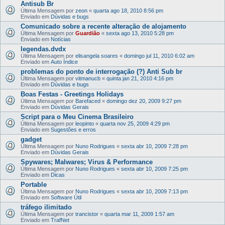
Antisub Br
Última Mensagem por
zeon
«
quarta ago 18, 2010 8:56 pm
Enviado em
Dúvidas e bugs
Comunicado sobre a recente alteração de alojamento
Última Mensagem por
Guardião
«
sexta ago 13, 2010 5:28 pm
Enviado em
Notícias
legendas.dvdx
Última Mensagem por
elisangela soares
«
domingo jul 11, 2010 6:02 am
Enviado em
Auto Índice
problemas do ponto de interrogação (?) Anti Sub br
Última Mensagem por
vitmanucb
«
quinta jan 21, 2010 4:16 pm
Enviado em
Dúvidas e bugs
Boas Festas - Greetings Holidays
Última Mensagem por
Barefaced
«
domingo dez 20, 2009 9:27 pm
Enviado em
Dúvidas Gerais
Script para o Meu Cinema Brasileiro
Última Mensagem por
leopinto
«
quarta nov 25, 2009 4:29 pm
Enviado em
Sugestões e erros
gadget
Última Mensagem por
Nuno Rodrigues
«
sexta abr 10, 2009 7:28 pm
Enviado em
Dúvidas Gerais
Spywares; Malwares; Virus & Performance
Última Mensagem por
Nuno Rodrigues
«
sexta abr 10, 2009 7:25 pm
Enviado em
Dicas
Portable
Última Mensagem por
Nuno Rodrigues
«
sexta abr 10, 2009 7:13 pm
Enviado em
Software Útil
tráfego ilimitado
Última Mensagem por
trancistor
«
quarta mar 11, 2009 1:57 am
Enviado em
TrafNet