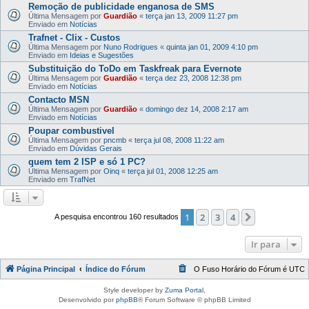
Remoção de publicidade enganosa de SMS
Última Mensagem por
Guardião
«
terça jan 13, 2009 11:27 pm
Enviado em
Notícias
Trafnet - Clix - Custos
Última Mensagem por
Nuno Rodrigues
«
quinta jan 01, 2009 4:10 pm
Enviado em
Ideias e Sugestões
Substituição do ToDo em Taskfreak para Evernote
Última Mensagem por
Guardião
«
terça dez 23, 2008 12:38 pm
Enviado em
Notícias
Contacto MSN
Última Mensagem por
Guardião
«
domingo dez 14, 2008 2:17 am
Enviado em
Notícias
Poupar combustivel
Última Mensagem por
pncmb
«
terça jul 08, 2008 11:22 am
Enviado em
Dúvidas Gerais
quem tem 2 ISP e só 1 PC?
Última Mensagem por
Oinq
«
terça jul 01, 2008 12:25 am
Enviado em
TrafNet
1
2
3
4
Próximo
A pesquisa encontrou 160 resultados
Ir para
Página Principal
Índice do Fórum
O Fuso Horário do Fórum é
UTC
Style developer by
Zuma Portal
,
Desenvolvido por
phpBB
® Forum Software © phpBB Limited