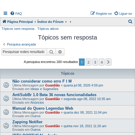
FAQ
Registe-se
Ligue-se
P
Página Principal
Índice do Fórum
Tópicos sem resposta
Tópicos ativos
e
Tópicos sem resposta
s
q
Pesquisa avançada
u
Pesquisar
Pesquisa avançada
i
1
2
3
4
Próximo
A pesquisa encontrou 160 resultados
s
a
Tópicos
r
Não considerar como erro F I M
Última Mensagem por
Guardião
«
quarta jul 08, 2026 4:59 pm
Enviado em
Ideias e Sugestões
AntiSubBr 1.0 Beta 36 novas funcionalidades
Última Mensagem por
Guardião
«
segunda ago 08, 2022 10:35 am
Enviado em
Anúncios
Manual do Quero Legendas Web
Última Mensagem por
Guardião
«
quarta dez 08, 2021 11:04 pm
Enviado em
Outros
Zapping Notifier
Última Mensagem por
Guardião
«
quinta nov 18, 2021 11:26 am
Enviado em
Outros