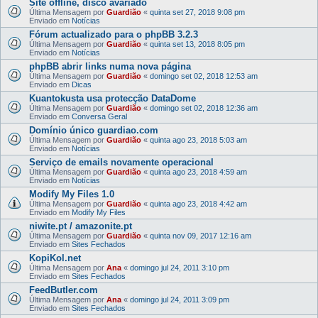
Site offline, disco avariado
Última Mensagem por
Guardião
«
quinta set 27, 2018 9:08 pm
Enviado em
Notícias
Fórum actualizado para o phpBB 3.2.3
Última Mensagem por
Guardião
«
quinta set 13, 2018 8:05 pm
Enviado em
Notícias
phpBB abrir links numa nova página
Última Mensagem por
Guardião
«
domingo set 02, 2018 12:53 am
Enviado em
Dicas
Kuantokusta usa protecção DataDome
Última Mensagem por
Guardião
«
domingo set 02, 2018 12:36 am
Enviado em
Conversa Geral
Domínio único guardiao.com
Última Mensagem por
Guardião
«
quinta ago 23, 2018 5:03 am
Enviado em
Notícias
Serviço de emails novamente operacional
Última Mensagem por
Guardião
«
quinta ago 23, 2018 4:59 am
Enviado em
Notícias
Modify My Files 1.0
Última Mensagem por
Guardião
«
quinta ago 23, 2018 4:42 am
Enviado em
Modify My Files
niwite.pt / amazonite.pt
Última Mensagem por
Guardião
«
quinta nov 09, 2017 12:16 am
Enviado em
Sites Fechados
KopiKol.net
Última Mensagem por
Ana
«
domingo jul 24, 2011 3:10 pm
Enviado em
Sites Fechados
FeedButler.com
Última Mensagem por
Ana
«
domingo jul 24, 2011 3:09 pm
Enviado em
Sites Fechados