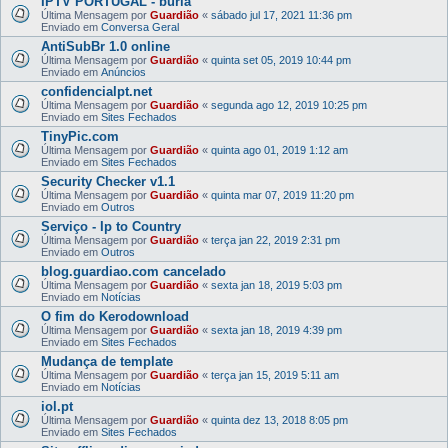
IPTV PORTUGAL - burla
Última Mensagem por
Guardião
«
sábado jul 17, 2021 11:36 pm
Enviado em
Conversa Geral
AntiSubBr 1.0 online
Última Mensagem por
Guardião
«
quinta set 05, 2019 10:44 pm
Enviado em
Anúncios
confidencialpt.net
Última Mensagem por
Guardião
«
segunda ago 12, 2019 10:25 pm
Enviado em
Sites Fechados
TinyPic.com
Última Mensagem por
Guardião
«
quinta ago 01, 2019 1:12 am
Enviado em
Sites Fechados
Security Checker v1.1
Última Mensagem por
Guardião
«
quinta mar 07, 2019 11:20 pm
Enviado em
Outros
Serviço - Ip to Country
Última Mensagem por
Guardião
«
terça jan 22, 2019 2:31 pm
Enviado em
Outros
blog.guardiao.com cancelado
Última Mensagem por
Guardião
«
sexta jan 18, 2019 5:03 pm
Enviado em
Notícias
O fim do Kerodownload
Última Mensagem por
Guardião
«
sexta jan 18, 2019 4:39 pm
Enviado em
Sites Fechados
Mudança de template
Última Mensagem por
Guardião
«
terça jan 15, 2019 5:11 am
Enviado em
Notícias
iol.pt
Última Mensagem por
Guardião
«
quinta dez 13, 2018 8:05 pm
Enviado em
Sites Fechados