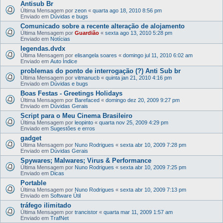
Antisub Br
Última Mensagem por
zeon
«
quarta ago 18, 2010 8:56 pm
Enviado em
Dúvidas e bugs
Comunicado sobre a recente alteração de alojamento
Última Mensagem por
Guardião
«
sexta ago 13, 2010 5:28 pm
Enviado em
Notícias
legendas.dvdx
Última Mensagem por
elisangela soares
«
domingo jul 11, 2010 6:02 am
Enviado em
Auto Índice
problemas do ponto de interrogação (?) Anti Sub br
Última Mensagem por
vitmanucb
«
quinta jan 21, 2010 4:16 pm
Enviado em
Dúvidas e bugs
Boas Festas - Greetings Holidays
Última Mensagem por
Barefaced
«
domingo dez 20, 2009 9:27 pm
Enviado em
Dúvidas Gerais
Script para o Meu Cinema Brasileiro
Última Mensagem por
leopinto
«
quarta nov 25, 2009 4:29 pm
Enviado em
Sugestões e erros
gadget
Última Mensagem por
Nuno Rodrigues
«
sexta abr 10, 2009 7:28 pm
Enviado em
Dúvidas Gerais
Spywares; Malwares; Virus & Performance
Última Mensagem por
Nuno Rodrigues
«
sexta abr 10, 2009 7:25 pm
Enviado em
Dicas
Portable
Última Mensagem por
Nuno Rodrigues
«
sexta abr 10, 2009 7:13 pm
Enviado em
Software Útil
tráfego ilimitado
Última Mensagem por
trancistor
«
quarta mar 11, 2009 1:57 am
Enviado em
TrafNet