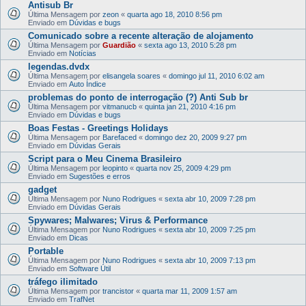
Antisub Br
Última Mensagem por
zeon
«
quarta ago 18, 2010 8:56 pm
Enviado em
Dúvidas e bugs
Comunicado sobre a recente alteração de alojamento
Última Mensagem por
Guardião
«
sexta ago 13, 2010 5:28 pm
Enviado em
Notícias
legendas.dvdx
Última Mensagem por
elisangela soares
«
domingo jul 11, 2010 6:02 am
Enviado em
Auto Índice
problemas do ponto de interrogação (?) Anti Sub br
Última Mensagem por
vitmanucb
«
quinta jan 21, 2010 4:16 pm
Enviado em
Dúvidas e bugs
Boas Festas - Greetings Holidays
Última Mensagem por
Barefaced
«
domingo dez 20, 2009 9:27 pm
Enviado em
Dúvidas Gerais
Script para o Meu Cinema Brasileiro
Última Mensagem por
leopinto
«
quarta nov 25, 2009 4:29 pm
Enviado em
Sugestões e erros
gadget
Última Mensagem por
Nuno Rodrigues
«
sexta abr 10, 2009 7:28 pm
Enviado em
Dúvidas Gerais
Spywares; Malwares; Virus & Performance
Última Mensagem por
Nuno Rodrigues
«
sexta abr 10, 2009 7:25 pm
Enviado em
Dicas
Portable
Última Mensagem por
Nuno Rodrigues
«
sexta abr 10, 2009 7:13 pm
Enviado em
Software Útil
tráfego ilimitado
Última Mensagem por
trancistor
«
quarta mar 11, 2009 1:57 am
Enviado em
TrafNet