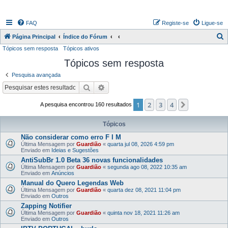
FAQ
Registe-se
Ligue-se
P
Página Principal
Índice do Fórum
Tópicos sem resposta
Tópicos ativos
e
Tópicos sem resposta
s
q
Pesquisa avançada
u
Pesquisar
Pesquisa avançada
i
1
2
3
4
Próximo
A pesquisa encontrou 160 resultados
s
a
Tópicos
r
Não considerar como erro F I M
Última Mensagem por
Guardião
«
quarta jul 08, 2026 4:59 pm
Enviado em
Ideias e Sugestões
AntiSubBr 1.0 Beta 36 novas funcionalidades
Última Mensagem por
Guardião
«
segunda ago 08, 2022 10:35 am
Enviado em
Anúncios
Manual do Quero Legendas Web
Última Mensagem por
Guardião
«
quarta dez 08, 2021 11:04 pm
Enviado em
Outros
Zapping Notifier
Última Mensagem por
Guardião
«
quinta nov 18, 2021 11:26 am
Enviado em
Outros