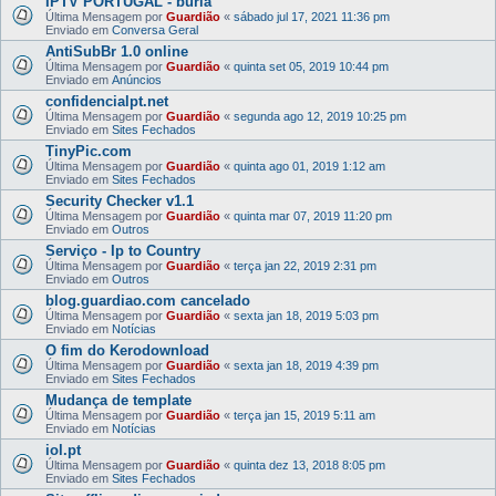
IPTV PORTUGAL - burla
Última Mensagem por
Guardião
«
sábado jul 17, 2021 11:36 pm
Enviado em
Conversa Geral
AntiSubBr 1.0 online
Última Mensagem por
Guardião
«
quinta set 05, 2019 10:44 pm
Enviado em
Anúncios
confidencialpt.net
Última Mensagem por
Guardião
«
segunda ago 12, 2019 10:25 pm
Enviado em
Sites Fechados
TinyPic.com
Última Mensagem por
Guardião
«
quinta ago 01, 2019 1:12 am
Enviado em
Sites Fechados
Security Checker v1.1
Última Mensagem por
Guardião
«
quinta mar 07, 2019 11:20 pm
Enviado em
Outros
Serviço - Ip to Country
Última Mensagem por
Guardião
«
terça jan 22, 2019 2:31 pm
Enviado em
Outros
blog.guardiao.com cancelado
Última Mensagem por
Guardião
«
sexta jan 18, 2019 5:03 pm
Enviado em
Notícias
O fim do Kerodownload
Última Mensagem por
Guardião
«
sexta jan 18, 2019 4:39 pm
Enviado em
Sites Fechados
Mudança de template
Última Mensagem por
Guardião
«
terça jan 15, 2019 5:11 am
Enviado em
Notícias
iol.pt
Última Mensagem por
Guardião
«
quinta dez 13, 2018 8:05 pm
Enviado em
Sites Fechados