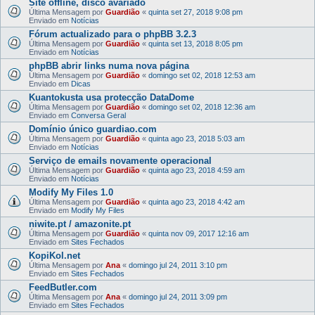
Site offline, disco avariado
Última Mensagem por
Guardião
«
quinta set 27, 2018 9:08 pm
Enviado em
Notícias
Fórum actualizado para o phpBB 3.2.3
Última Mensagem por
Guardião
«
quinta set 13, 2018 8:05 pm
Enviado em
Notícias
phpBB abrir links numa nova página
Última Mensagem por
Guardião
«
domingo set 02, 2018 12:53 am
Enviado em
Dicas
Kuantokusta usa protecção DataDome
Última Mensagem por
Guardião
«
domingo set 02, 2018 12:36 am
Enviado em
Conversa Geral
Domínio único guardiao.com
Última Mensagem por
Guardião
«
quinta ago 23, 2018 5:03 am
Enviado em
Notícias
Serviço de emails novamente operacional
Última Mensagem por
Guardião
«
quinta ago 23, 2018 4:59 am
Enviado em
Notícias
Modify My Files 1.0
Última Mensagem por
Guardião
«
quinta ago 23, 2018 4:42 am
Enviado em
Modify My Files
niwite.pt / amazonite.pt
Última Mensagem por
Guardião
«
quinta nov 09, 2017 12:16 am
Enviado em
Sites Fechados
KopiKol.net
Última Mensagem por
Ana
«
domingo jul 24, 2011 3:10 pm
Enviado em
Sites Fechados
FeedButler.com
Última Mensagem por
Ana
«
domingo jul 24, 2011 3:09 pm
Enviado em
Sites Fechados