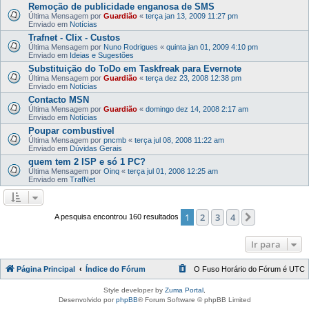
Remoção de publicidade enganosa de SMS
Última Mensagem por
Guardião
«
terça jan 13, 2009 11:27 pm
Enviado em
Notícias
Trafnet - Clix - Custos
Última Mensagem por
Nuno Rodrigues
«
quinta jan 01, 2009 4:10 pm
Enviado em
Ideias e Sugestões
Substituição do ToDo em Taskfreak para Evernote
Última Mensagem por
Guardião
«
terça dez 23, 2008 12:38 pm
Enviado em
Notícias
Contacto MSN
Última Mensagem por
Guardião
«
domingo dez 14, 2008 2:17 am
Enviado em
Notícias
Poupar combustivel
Última Mensagem por
pncmb
«
terça jul 08, 2008 11:22 am
Enviado em
Dúvidas Gerais
quem tem 2 ISP e só 1 PC?
Última Mensagem por
Oinq
«
terça jul 01, 2008 12:25 am
Enviado em
TrafNet
1
2
3
4
Próximo
A pesquisa encontrou 160 resultados
Ir para
Página Principal
Índice do Fórum
O Fuso Horário do Fórum é
UTC
Style developer by
Zuma Portal
,
Desenvolvido por
phpBB
® Forum Software © phpBB Limited