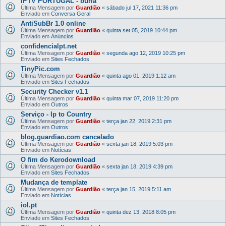
IPTV PORTUGAL - burla
Última Mensagem por
Guardião
«
sábado jul 17, 2021 11:36 pm
Enviado em
Conversa Geral
AntiSubBr 1.0 online
Última Mensagem por
Guardião
«
quinta set 05, 2019 10:44 pm
Enviado em
Anúncios
confidencialpt.net
Última Mensagem por
Guardião
«
segunda ago 12, 2019 10:25 pm
Enviado em
Sites Fechados
TinyPic.com
Última Mensagem por
Guardião
«
quinta ago 01, 2019 1:12 am
Enviado em
Sites Fechados
Security Checker v1.1
Última Mensagem por
Guardião
«
quinta mar 07, 2019 11:20 pm
Enviado em
Outros
Serviço - Ip to Country
Última Mensagem por
Guardião
«
terça jan 22, 2019 2:31 pm
Enviado em
Outros
blog.guardiao.com cancelado
Última Mensagem por
Guardião
«
sexta jan 18, 2019 5:03 pm
Enviado em
Notícias
O fim do Kerodownload
Última Mensagem por
Guardião
«
sexta jan 18, 2019 4:39 pm
Enviado em
Sites Fechados
Mudança de template
Última Mensagem por
Guardião
«
terça jan 15, 2019 5:11 am
Enviado em
Notícias
iol.pt
Última Mensagem por
Guardião
«
quinta dez 13, 2018 8:05 pm
Enviado em
Sites Fechados