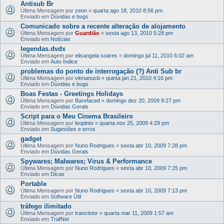
Antisub Br
Última Mensagem por
zeon
«
quarta ago 18, 2010 8:56 pm
Enviado em
Dúvidas e bugs
Comunicado sobre a recente alteração de alojamento
Última Mensagem por
Guardião
«
sexta ago 13, 2010 5:28 pm
Enviado em
Notícias
legendas.dvdx
Última Mensagem por
elisangela soares
«
domingo jul 11, 2010 6:02 am
Enviado em
Auto Índice
problemas do ponto de interrogação (?) Anti Sub br
Última Mensagem por
vitmanucb
«
quinta jan 21, 2010 4:16 pm
Enviado em
Dúvidas e bugs
Boas Festas - Greetings Holidays
Última Mensagem por
Barefaced
«
domingo dez 20, 2009 9:27 pm
Enviado em
Dúvidas Gerais
Script para o Meu Cinema Brasileiro
Última Mensagem por
leopinto
«
quarta nov 25, 2009 4:29 pm
Enviado em
Sugestões e erros
gadget
Última Mensagem por
Nuno Rodrigues
«
sexta abr 10, 2009 7:28 pm
Enviado em
Dúvidas Gerais
Spywares; Malwares; Virus & Performance
Última Mensagem por
Nuno Rodrigues
«
sexta abr 10, 2009 7:25 pm
Enviado em
Dicas
Portable
Última Mensagem por
Nuno Rodrigues
«
sexta abr 10, 2009 7:13 pm
Enviado em
Software Útil
tráfego ilimitado
Última Mensagem por
trancistor
«
quarta mar 11, 2009 1:57 am
Enviado em
TrafNet