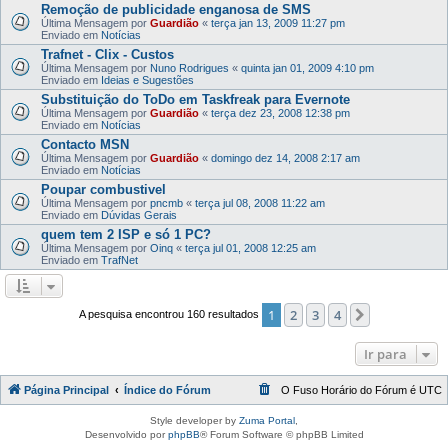
Remoção de publicidade enganosa de SMS
Última Mensagem por
Guardião
«
terça jan 13, 2009 11:27 pm
Enviado em
Notícias
Trafnet - Clix - Custos
Última Mensagem por
Nuno Rodrigues
«
quinta jan 01, 2009 4:10 pm
Enviado em
Ideias e Sugestões
Substituição do ToDo em Taskfreak para Evernote
Última Mensagem por
Guardião
«
terça dez 23, 2008 12:38 pm
Enviado em
Notícias
Contacto MSN
Última Mensagem por
Guardião
«
domingo dez 14, 2008 2:17 am
Enviado em
Notícias
Poupar combustivel
Última Mensagem por
pncmb
«
terça jul 08, 2008 11:22 am
Enviado em
Dúvidas Gerais
quem tem 2 ISP e só 1 PC?
Última Mensagem por
Oinq
«
terça jul 01, 2008 12:25 am
Enviado em
TrafNet
1
2
3
4
Próximo
A pesquisa encontrou 160 resultados
Ir para
Página Principal
Índice do Fórum
O Fuso Horário do Fórum é
UTC
Style developer by
Zuma Portal
,
Desenvolvido por
phpBB
® Forum Software © phpBB Limited