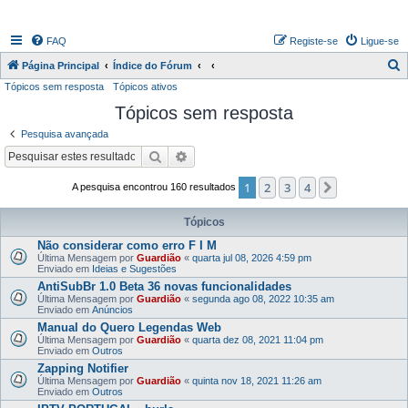
FAQ
Registe-se
Ligue-se
P
Página Principal
Índice do Fórum
Tópicos sem resposta
Tópicos ativos
e
Tópicos sem resposta
s
q
Pesquisa avançada
u
Pesquisar
Pesquisa avançada
i
1
2
3
4
Próximo
A pesquisa encontrou 160 resultados
s
a
Tópicos
r
Não considerar como erro F I M
Última Mensagem por
Guardião
«
quarta jul 08, 2026 4:59 pm
Enviado em
Ideias e Sugestões
AntiSubBr 1.0 Beta 36 novas funcionalidades
Última Mensagem por
Guardião
«
segunda ago 08, 2022 10:35 am
Enviado em
Anúncios
Manual do Quero Legendas Web
Última Mensagem por
Guardião
«
quarta dez 08, 2021 11:04 pm
Enviado em
Outros
Zapping Notifier
Última Mensagem por
Guardião
«
quinta nov 18, 2021 11:26 am
Enviado em
Outros