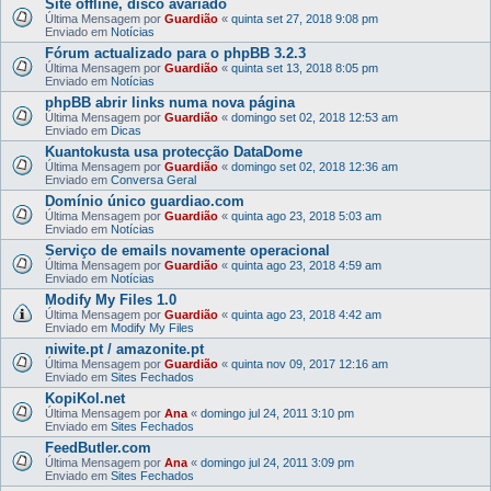
Site offline, disco avariado
Última Mensagem por
Guardião
«
quinta set 27, 2018 9:08 pm
Enviado em
Notícias
Fórum actualizado para o phpBB 3.2.3
Última Mensagem por
Guardião
«
quinta set 13, 2018 8:05 pm
Enviado em
Notícias
phpBB abrir links numa nova página
Última Mensagem por
Guardião
«
domingo set 02, 2018 12:53 am
Enviado em
Dicas
Kuantokusta usa protecção DataDome
Última Mensagem por
Guardião
«
domingo set 02, 2018 12:36 am
Enviado em
Conversa Geral
Domínio único guardiao.com
Última Mensagem por
Guardião
«
quinta ago 23, 2018 5:03 am
Enviado em
Notícias
Serviço de emails novamente operacional
Última Mensagem por
Guardião
«
quinta ago 23, 2018 4:59 am
Enviado em
Notícias
Modify My Files 1.0
Última Mensagem por
Guardião
«
quinta ago 23, 2018 4:42 am
Enviado em
Modify My Files
niwite.pt / amazonite.pt
Última Mensagem por
Guardião
«
quinta nov 09, 2017 12:16 am
Enviado em
Sites Fechados
KopiKol.net
Última Mensagem por
Ana
«
domingo jul 24, 2011 3:10 pm
Enviado em
Sites Fechados
FeedButler.com
Última Mensagem por
Ana
«
domingo jul 24, 2011 3:09 pm
Enviado em
Sites Fechados