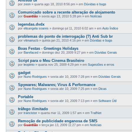
Antisub Br
por
zeon
»
quarta ago 18, 2010 8:56 pm
» em
Dúvidas e bugs
Comunicado sobre a recente alteração de alojamento
por
Guardião
»
sexta ago 13, 2010 5:28 pm
» em
Notícias
legendas.dvdx
por
elisangela soares
»
domingo jul 11, 2010 6:02 am
» em
Auto Índice
problemas do ponto de interrogação (?) Anti Sub br
por
vitmanucb
»
quinta jan 21, 2010 4:16 pm
» em
Dúvidas e bugs
Boas Festas - Greetings Holidays
por
Barefaced
»
domingo dez 20, 2009 9:27 pm
» em
Dúvidas Gerais
Script para o Meu Cinema Brasileiro
por
leopinto
»
quarta nov 25, 2009 4:29 pm
» em
Sugestões e erros
gadget
por
Nuno Rodrigues
»
sexta abr 10, 2009 7:28 pm
» em
Dúvidas Gerais
Spywares; Malwares; Virus & Performance
por
Nuno Rodrigues
»
sexta abr 10, 2009 7:25 pm
» em
Dicas
Portable
por
Nuno Rodrigues
»
sexta abr 10, 2009 7:13 pm
» em
Software Útil
tráfego ilimitado
por
trancistor
»
quarta mar 11, 2009 1:57 am
» em
TrafNet
Remoção de publicidade enganosa de SMS
por
Guardião
»
terça jan 13, 2009 11:27 pm
» em
Notícias