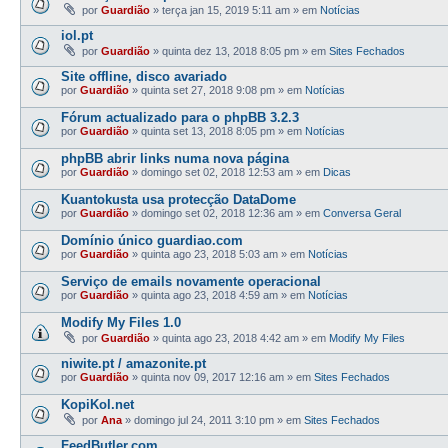
por
Guardião
»
terça jan 15, 2019 5:11 am
» em
Notícias
iol.pt
por
Guardião
»
quinta dez 13, 2018 8:05 pm
» em
Sites Fechados
Site offline, disco avariado
por
Guardião
»
quinta set 27, 2018 9:08 pm
» em
Notícias
Fórum actualizado para o phpBB 3.2.3
por
Guardião
»
quinta set 13, 2018 8:05 pm
» em
Notícias
phpBB abrir links numa nova página
por
Guardião
»
domingo set 02, 2018 12:53 am
» em
Dicas
Kuantokusta usa protecção DataDome
por
Guardião
»
domingo set 02, 2018 12:36 am
» em
Conversa Geral
Domínio único guardiao.com
por
Guardião
»
quinta ago 23, 2018 5:03 am
» em
Notícias
Serviço de emails novamente operacional
por
Guardião
»
quinta ago 23, 2018 4:59 am
» em
Notícias
Modify My Files 1.0
por
Guardião
»
quinta ago 23, 2018 4:42 am
» em
Modify My Files
niwite.pt / amazonite.pt
por
Guardião
»
quinta nov 09, 2017 12:16 am
» em
Sites Fechados
KopiKol.net
por
Ana
»
domingo jul 24, 2011 3:10 pm
» em
Sites Fechados
FeedButler.com