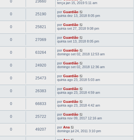
0
23660
terça jan 15, 2019 5:11 am
por
Guardião
0
25190
quinta dez 13, 2018 8:05 pm
por
Guardião
0
25821
quinta set 27, 2018 9:08 pm
por
Guardião
0
27069
quinta set 13, 2018 8:05 pm
por
Guardião
0
63264
domingo set 02, 2018 12:53 am
por
Guardião
0
24920
domingo set 02, 2018 12:36 am
por
Guardião
0
25473
quinta ago 23, 2018 5:03 am
por
Guardião
0
26383
quinta ago 23, 2018 4:59 am
por
Guardião
0
66833
quinta ago 23, 2018 4:42 am
por
Guardião
0
25722
quinta nov 09, 2017 12:16 am
por
Ana
0
49207
domingo jul 24, 2011 3:10 pm
por
Ana