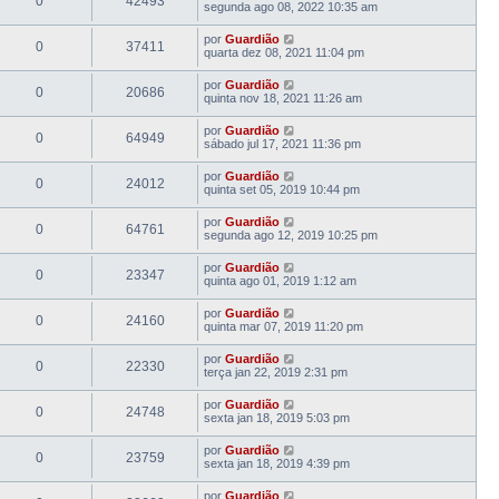
0
42493
segunda ago 08, 2022 10:35 am
por
Guardião
0
37411
quarta dez 08, 2021 11:04 pm
por
Guardião
0
20686
quinta nov 18, 2021 11:26 am
por
Guardião
0
64949
sábado jul 17, 2021 11:36 pm
por
Guardião
0
24012
quinta set 05, 2019 10:44 pm
por
Guardião
0
64761
segunda ago 12, 2019 10:25 pm
por
Guardião
0
23347
quinta ago 01, 2019 1:12 am
por
Guardião
0
24160
quinta mar 07, 2019 11:20 pm
por
Guardião
0
22330
terça jan 22, 2019 2:31 pm
por
Guardião
0
24748
sexta jan 18, 2019 5:03 pm
por
Guardião
0
23759
sexta jan 18, 2019 4:39 pm
por
Guardião