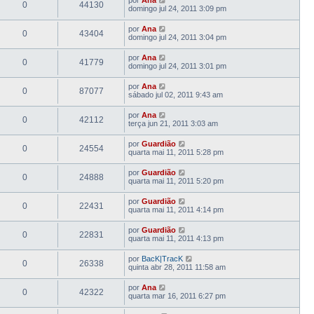
0
44130
domingo jul 24, 2011 3:09 pm
por
Ana
0
43404
domingo jul 24, 2011 3:04 pm
por
Ana
0
41779
domingo jul 24, 2011 3:01 pm
por
Ana
0
87077
sábado jul 02, 2011 9:43 am
por
Ana
0
42112
terça jun 21, 2011 3:03 am
por
Guardião
0
24554
quarta mai 11, 2011 5:28 pm
por
Guardião
0
24888
quarta mai 11, 2011 5:20 pm
por
Guardião
0
22431
quarta mai 11, 2011 4:14 pm
por
Guardião
0
22831
quarta mai 11, 2011 4:13 pm
por
BacK|TracK
0
26338
quinta abr 28, 2011 11:58 am
por
Ana
0
42322
quarta mar 16, 2011 6:27 pm