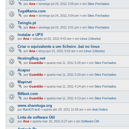
por
Ana
»
domingo jul 24, 2011 3:09 pm
» em
Sites Fechados
TugaMania.com
por
Ana
»
domingo jul 24, 2011 3:04 pm
» em
Sites Fechados
Twingle.pt
por
Ana
»
domingo jul 24, 2011 3:01 pm
» em
Sites Fechados
Instalar o UPX
por
Ana
»
sábado jul 02, 2011 9:43 am
» em
Linux (Ubuntu)
Criar o equivalente a um ficheiro .bat no linux
por
Ana
»
terça jun 21, 2011 3:03 am
» em
Linux (Ubuntu)
HostingBug.net
por
Guardião
»
quarta mai 11, 2011 5:28 pm
» em
Sites Fechados
Acapor
por
Guardião
»
quarta mai 11, 2011 5:20 pm
» em
Sites Fechados
Mapinet
por
Guardião
»
quarta mai 11, 2011 4:14 pm
» em
Sites Fechados
BtNext.com
por
Guardião
»
quarta mai 11, 2011 4:13 pm
» em
Sites Fechados
www.sharetuga.org
por
BacK|TracK
»
quinta abr 28, 2011 11:58 am
» em
Auto Índice
Lista de software Útil
por
Ana
»
quarta mar 16, 2011 6:27 pm
» em
Software Útil