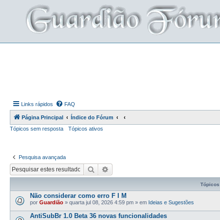
Links rápidos
FAQ
Página Principal
Índice do Fórum
Tópicos sem resposta
Tópicos ativos
Pesquisa avançada
Pesquisar
Pesquisa avançada
Tópicos
Não considerar como erro F I M
por
Guardião
»
quarta jul 08, 2026 4:59 pm
» em
Ideias e Sugestões
AntiSubBr 1.0 Beta 36 novas funcionalidades