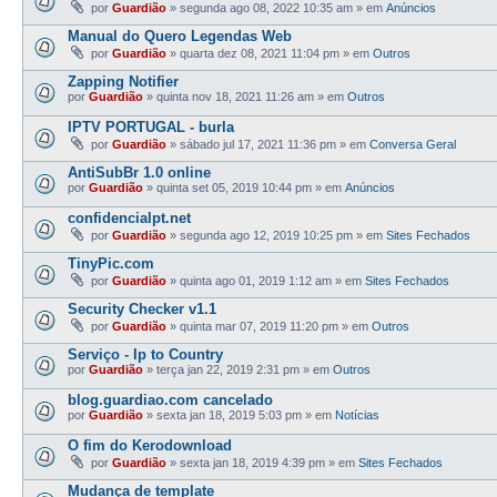
por
Guardião
»
segunda ago 08, 2022 10:35 am
» em
Anúncios
Manual do Quero Legendas Web
por
Guardião
»
quarta dez 08, 2021 11:04 pm
» em
Outros
Zapping Notifier
por
Guardião
»
quinta nov 18, 2021 11:26 am
» em
Outros
IPTV PORTUGAL - burla
por
Guardião
»
sábado jul 17, 2021 11:36 pm
» em
Conversa Geral
AntiSubBr 1.0 online
por
Guardião
»
quinta set 05, 2019 10:44 pm
» em
Anúncios
confidencialpt.net
por
Guardião
»
segunda ago 12, 2019 10:25 pm
» em
Sites Fechados
TinyPic.com
por
Guardião
»
quinta ago 01, 2019 1:12 am
» em
Sites Fechados
Security Checker v1.1
por
Guardião
»
quinta mar 07, 2019 11:20 pm
» em
Outros
Serviço - Ip to Country
por
Guardião
»
terça jan 22, 2019 2:31 pm
» em
Outros
blog.guardiao.com cancelado
por
Guardião
»
sexta jan 18, 2019 5:03 pm
» em
Notícias
O fim do Kerodownload
por
Guardião
»
sexta jan 18, 2019 4:39 pm
» em
Sites Fechados
Mudança de template