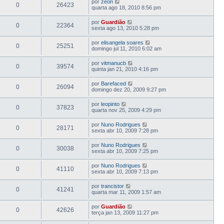
por
zeon
0
26423
quarta ago 18, 2010 8:56 pm
por
Guardião
0
22364
sexta ago 13, 2010 5:28 pm
por
elisangela soares
0
25251
domingo jul 11, 2010 6:02 am
por
vitmanucb
0
39574
quinta jan 21, 2010 4:16 pm
por
Barefaced
0
26094
domingo dez 20, 2009 9:27 pm
por
leopinto
0
37823
quarta nov 25, 2009 4:29 pm
por
Nuno Rodrigues
0
28171
sexta abr 10, 2009 7:28 pm
por
Nuno Rodrigues
0
30038
sexta abr 10, 2009 7:25 pm
por
Nuno Rodrigues
0
41110
sexta abr 10, 2009 7:13 pm
por
trancistor
0
41241
quarta mar 11, 2009 1:57 am
por
Guardião
0
42626
terça jan 13, 2009 11:27 pm