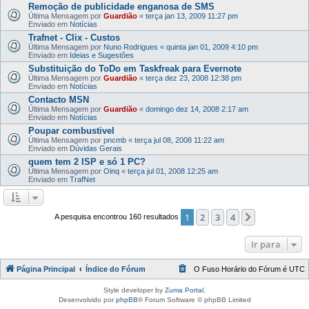
Remoção de publicidade enganosa de SMS
Última Mensagem por
Guardião
«
terça jan 13, 2009 11:27 pm
Enviado em
Notícias
Trafnet - Clix - Custos
Última Mensagem por
Nuno Rodrigues
«
quinta jan 01, 2009 4:10 pm
Enviado em
Ideias e Sugestões
Substituição do ToDo em Taskfreak para Evernote
Última Mensagem por
Guardião
«
terça dez 23, 2008 12:38 pm
Enviado em
Notícias
Contacto MSN
Última Mensagem por
Guardião
«
domingo dez 14, 2008 2:17 am
Enviado em
Notícias
Poupar combustivel
Última Mensagem por
pncmb
«
terça jul 08, 2008 11:22 am
Enviado em
Dúvidas Gerais
quem tem 2 ISP e só 1 PC?
Última Mensagem por
Oinq
«
terça jul 01, 2008 12:25 am
Enviado em
TrafNet
1
2
3
4
Próximo
A pesquisa encontrou 160 resultados
Ir para
Página Principal
Índice do Fórum
O Fuso Horário do Fórum é
UTC
Style developer by
Zuma Portal
,
Desenvolvido por
phpBB
® Forum Software © phpBB Limited