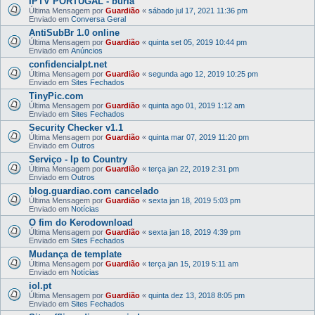
IPTV PORTUGAL - burla
Última Mensagem por
Guardião
«
sábado jul 17, 2021 11:36 pm
Enviado em
Conversa Geral
AntiSubBr 1.0 online
Última Mensagem por
Guardião
«
quinta set 05, 2019 10:44 pm
Enviado em
Anúncios
confidencialpt.net
Última Mensagem por
Guardião
«
segunda ago 12, 2019 10:25 pm
Enviado em
Sites Fechados
TinyPic.com
Última Mensagem por
Guardião
«
quinta ago 01, 2019 1:12 am
Enviado em
Sites Fechados
Security Checker v1.1
Última Mensagem por
Guardião
«
quinta mar 07, 2019 11:20 pm
Enviado em
Outros
Serviço - Ip to Country
Última Mensagem por
Guardião
«
terça jan 22, 2019 2:31 pm
Enviado em
Outros
blog.guardiao.com cancelado
Última Mensagem por
Guardião
«
sexta jan 18, 2019 5:03 pm
Enviado em
Notícias
O fim do Kerodownload
Última Mensagem por
Guardião
«
sexta jan 18, 2019 4:39 pm
Enviado em
Sites Fechados
Mudança de template
Última Mensagem por
Guardião
«
terça jan 15, 2019 5:11 am
Enviado em
Notícias
iol.pt
Última Mensagem por
Guardião
«
quinta dez 13, 2018 8:05 pm
Enviado em
Sites Fechados