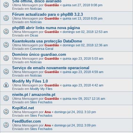
Site offline, disco avariado
Última Mensagem por
Guardião
«
quinta set 27, 2018 9:08 pm
Enviado em
Notícias
Fórum actualizado para o phpBB 3.2.3
Última Mensagem por
Guardião
«
quinta set 13, 2018 8:05 pm
Enviado em
Notícias
phpBB abrir links numa nova página
Última Mensagem por
Guardião
«
domingo set 02, 2018 12:53 am
Enviado em
Dicas
Kuantokusta usa protecção DataDome
Última Mensagem por
Guardião
«
domingo set 02, 2018 12:36 am
Enviado em
Conversa Geral
Domínio único guardiao.com
Última Mensagem por
Guardião
«
quinta ago 23, 2018 5:03 am
Enviado em
Notícias
Serviço de emails novamente operacional
Última Mensagem por
Guardião
«
quinta ago 23, 2018 4:59 am
Enviado em
Notícias
Modify My Files 1.0
Última Mensagem por
Guardião
«
quinta ago 23, 2018 4:42 am
Enviado em
Modify My Files
niwite.pt / amazonite.pt
Última Mensagem por
Guardião
«
quinta nov 09, 2017 12:16 am
Enviado em
Sites Fechados
KopiKol.net
Última Mensagem por
Ana
«
domingo jul 24, 2011 3:10 pm
Enviado em
Sites Fechados
FeedButler.com
Última Mensagem por
Ana
«
domingo jul 24, 2011 3:09 pm
Enviado em
Sites Fechados