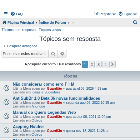
FAQ
Registe-se
Ligue-se
P
Página Principal
Índice do Fórum
Tópicos sem resposta
Tópicos ativos
e
Tópicos sem resposta
s
q
Pesquisa avançada
u
Pesquisar
Pesquisa avançada
i
1
2
3
4
Próximo
A pesquisa encontrou 160 resultados
s
a
Tópicos
r
Não considerar como erro F I M
Última Mensagem por
Guardião
«
quarta jul 08, 2026 4:59 pm
Enviado em
Ideias e Sugestões
AntiSubBr 1.0 Beta 36 novas funcionalidades
Última Mensagem por
Guardião
«
segunda ago 08, 2022 10:35 am
Enviado em
Anúncios
Manual do Quero Legendas Web
Última Mensagem por
Guardião
«
quarta dez 08, 2021 11:04 pm
Enviado em
Outros
Zapping Notifier
Última Mensagem por
Guardião
«
quinta nov 18, 2021 11:26 am
Enviado em
Outros