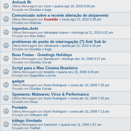
Antisub Br
Última Mensagem por
zeon
«
quarta ago 18, 2010 8:56 pm
Enviado em
Dúvidas e bugs
Comunicado sobre a recente alteração de alojamento
Última Mensagem por
Guardião
«
sexta ago 13, 2010 5:28 pm
Enviado em
Notícias
legendas.dvdx
Última Mensagem por
elisangela soares
«
domingo jul 11, 2010 6:02 am
Enviado em
Auto Índice
problemas do ponto de interrogação (?) Anti Sub br
Última Mensagem por
vitmanucb
«
quinta jan 21, 2010 4:16 pm
Enviado em
Dúvidas e bugs
Boas Festas - Greetings Holidays
Última Mensagem por
Barefaced
«
domingo dez 20, 2009 9:27 pm
Enviado em
Dúvidas Gerais
Script para o Meu Cinema Brasileiro
Última Mensagem por
leopinto
«
quarta nov 25, 2009 4:29 pm
Enviado em
Sugestões e erros
gadget
Última Mensagem por
Nuno Rodrigues
«
sexta abr 10, 2009 7:28 pm
Enviado em
Dúvidas Gerais
Spywares; Malwares; Virus & Performance
Última Mensagem por
Nuno Rodrigues
«
sexta abr 10, 2009 7:25 pm
Enviado em
Dicas
Portable
Última Mensagem por
Nuno Rodrigues
«
sexta abr 10, 2009 7:13 pm
Enviado em
Software Útil
tráfego ilimitado
Última Mensagem por
trancistor
«
quarta mar 11, 2009 1:57 am
Enviado em
TrafNet