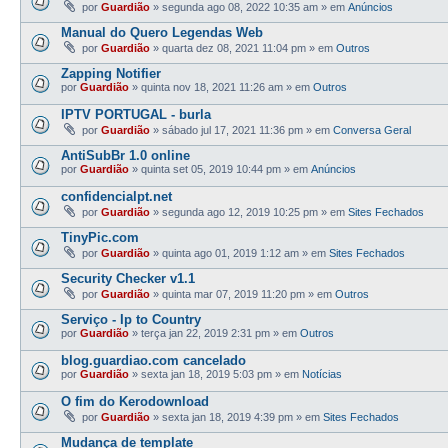
por
Guardião
»
segunda ago 08, 2022 10:35 am
» em
Anúncios
Manual do Quero Legendas Web
por
Guardião
»
quarta dez 08, 2021 11:04 pm
» em
Outros
Zapping Notifier
por
Guardião
»
quinta nov 18, 2021 11:26 am
» em
Outros
IPTV PORTUGAL - burla
por
Guardião
»
sábado jul 17, 2021 11:36 pm
» em
Conversa Geral
AntiSubBr 1.0 online
por
Guardião
»
quinta set 05, 2019 10:44 pm
» em
Anúncios
confidencialpt.net
por
Guardião
»
segunda ago 12, 2019 10:25 pm
» em
Sites Fechados
TinyPic.com
por
Guardião
»
quinta ago 01, 2019 1:12 am
» em
Sites Fechados
Security Checker v1.1
por
Guardião
»
quinta mar 07, 2019 11:20 pm
» em
Outros
Serviço - Ip to Country
por
Guardião
»
terça jan 22, 2019 2:31 pm
» em
Outros
blog.guardiao.com cancelado
por
Guardião
»
sexta jan 18, 2019 5:03 pm
» em
Notícias
O fim do Kerodownload
por
Guardião
»
sexta jan 18, 2019 4:39 pm
» em
Sites Fechados
Mudança de template