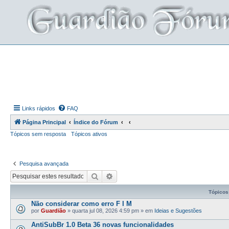
Links rápidos
FAQ
Página Principal
Índice do Fórum
Tópicos sem resposta
Tópicos ativos
Pesquisa avançada
Pesquisar
Pesquisa avançada
Tópicos
Não considerar como erro F I M
por
Guardião
»
quarta jul 08, 2026 4:59 pm
» em
Ideias e Sugestões
AntiSubBr 1.0 Beta 36 novas funcionalidades