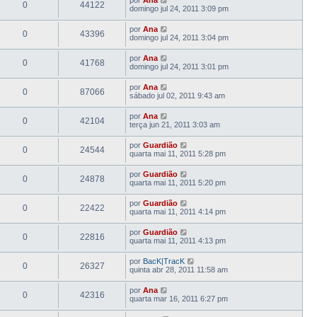
0
44122
domingo jul 24, 2011 3:09 pm
por
Ana
0
43396
domingo jul 24, 2011 3:04 pm
por
Ana
0
41768
domingo jul 24, 2011 3:01 pm
por
Ana
0
87066
sábado jul 02, 2011 9:43 am
por
Ana
0
42104
terça jun 21, 2011 3:03 am
por
Guardião
0
24544
quarta mai 11, 2011 5:28 pm
por
Guardião
0
24878
quarta mai 11, 2011 5:20 pm
por
Guardião
0
22422
quarta mai 11, 2011 4:14 pm
por
Guardião
0
22816
quarta mai 11, 2011 4:13 pm
por
BacK|TracK
0
26327
quinta abr 28, 2011 11:58 am
por
Ana
0
42316
quarta mar 16, 2011 6:27 pm