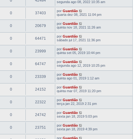
0
42484
segunda ago 08, 2022 10:35 am
por
Guardião
0
37403
quarta dez 08, 2021 11:04 pm
por
Guardião
0
20679
quinta nov 18, 2021 11:26 am
por
Guardião
0
64471
sábado jul 17, 2021 11:36 pm
por
Guardião
0
23999
quinta set 05, 2019 10:44 pm
por
Guardião
0
64747
segunda ago 12, 2019 10:25 pm
por
Guardião
0
23339
quinta ago 01, 2019 1:12 am
por
Guardião
0
24152
quinta mar 07, 2019 11:20 pm
por
Guardião
0
22322
terça jan 22, 2019 2:31 pm
por
Guardião
0
24742
sexta jan 18, 2019 5:03 pm
por
Guardião
0
23751
sexta jan 18, 2019 4:39 pm
por
Guardião