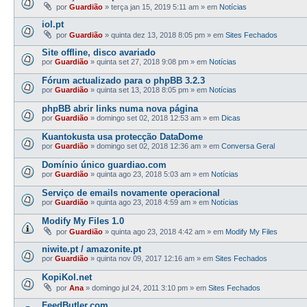
por
Guardião
»
terça jan 15, 2019 5:11 am
» em
Notícias
iol.pt
por
Guardião
»
quinta dez 13, 2018 8:05 pm
» em
Sites Fechados
Site offline, disco avariado
por
Guardião
»
quinta set 27, 2018 9:08 pm
» em
Notícias
Fórum actualizado para o phpBB 3.2.3
por
Guardião
»
quinta set 13, 2018 8:05 pm
» em
Notícias
phpBB abrir links numa nova página
por
Guardião
»
domingo set 02, 2018 12:53 am
» em
Dicas
Kuantokusta usa protecção DataDome
por
Guardião
»
domingo set 02, 2018 12:36 am
» em
Conversa Geral
Domínio único guardiao.com
por
Guardião
»
quinta ago 23, 2018 5:03 am
» em
Notícias
Serviço de emails novamente operacional
por
Guardião
»
quinta ago 23, 2018 4:59 am
» em
Notícias
Modify My Files 1.0
por
Guardião
»
quinta ago 23, 2018 4:42 am
» em
Modify My Files
niwite.pt / amazonite.pt
por
Guardião
»
quinta nov 09, 2017 12:16 am
» em
Sites Fechados
KopiKol.net
por
Ana
»
domingo jul 24, 2011 3:10 pm
» em
Sites Fechados
FeedButler.com