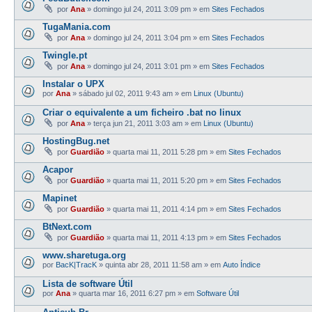
por
Ana
»
domingo jul 24, 2011 3:09 pm
» em
Sites Fechados
TugaMania.com
por
Ana
»
domingo jul 24, 2011 3:04 pm
» em
Sites Fechados
Twingle.pt
por
Ana
»
domingo jul 24, 2011 3:01 pm
» em
Sites Fechados
Instalar o UPX
por
Ana
»
sábado jul 02, 2011 9:43 am
» em
Linux (Ubuntu)
Criar o equivalente a um ficheiro .bat no linux
por
Ana
»
terça jun 21, 2011 3:03 am
» em
Linux (Ubuntu)
HostingBug.net
por
Guardião
»
quarta mai 11, 2011 5:28 pm
» em
Sites Fechados
Acapor
por
Guardião
»
quarta mai 11, 2011 5:20 pm
» em
Sites Fechados
Mapinet
por
Guardião
»
quarta mai 11, 2011 4:14 pm
» em
Sites Fechados
BtNext.com
por
Guardião
»
quarta mai 11, 2011 4:13 pm
» em
Sites Fechados
www.sharetuga.org
por
BacK|TracK
»
quinta abr 28, 2011 11:58 am
» em
Auto Índice
Lista de software Útil
por
Ana
»
quarta mar 16, 2011 6:27 pm
» em
Software Útil