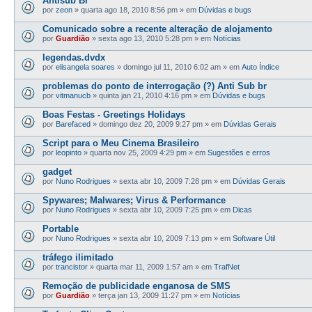
Antisub Br
por
zeon
»
quarta ago 18, 2010 8:56 pm
» em
Dúvidas e bugs
Comunicado sobre a recente alteração de alojamento
por
Guardião
»
sexta ago 13, 2010 5:28 pm
» em
Notícias
legendas.dvdx
por
elisangela soares
»
domingo jul 11, 2010 6:02 am
» em
Auto Índice
problemas do ponto de interrogação (?) Anti Sub br
por
vitmanucb
»
quinta jan 21, 2010 4:16 pm
» em
Dúvidas e bugs
Boas Festas - Greetings Holidays
por
Barefaced
»
domingo dez 20, 2009 9:27 pm
» em
Dúvidas Gerais
Script para o Meu Cinema Brasileiro
por
leopinto
»
quarta nov 25, 2009 4:29 pm
» em
Sugestões e erros
gadget
por
Nuno Rodrigues
»
sexta abr 10, 2009 7:28 pm
» em
Dúvidas Gerais
Spywares; Malwares; Virus & Performance
por
Nuno Rodrigues
»
sexta abr 10, 2009 7:25 pm
» em
Dicas
Portable
por
Nuno Rodrigues
»
sexta abr 10, 2009 7:13 pm
» em
Software Útil
tráfego ilimitado
por
trancistor
»
quarta mar 11, 2009 1:57 am
» em
TrafNet
Remoção de publicidade enganosa de SMS
por
Guardião
»
terça jan 13, 2009 11:27 pm
» em
Notícias