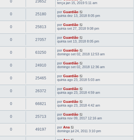
0
23652
terça jan 15, 2019 5:11 am
por
Guardião
0
25180
quinta dez 13, 2018 8:05 pm
por
Guardião
0
25813
quinta set 27, 2018 9:08 pm
por
Guardião
0
27057
quinta set 13, 2018 8:05 pm
por
Guardião
0
63250
domingo set 02, 2018 12:53 am
por
Guardião
0
24910
domingo set 02, 2018 12:36 am
por
Guardião
0
25465
quinta ago 23, 2018 5:03 am
por
Guardião
0
26372
quinta ago 23, 2018 4:59 am
por
Guardião
0
66821
quinta ago 23, 2018 4:42 am
por
Guardião
0
25713
quinta nov 09, 2017 12:16 am
por
Ana
0
49197
domingo jul 24, 2011 3:10 pm
por
Ana