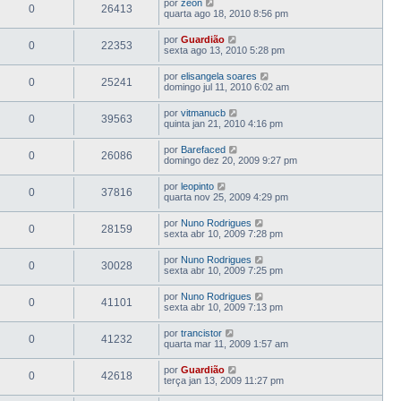
por
zeon
0
26413
quarta ago 18, 2010 8:56 pm
por
Guardião
0
22353
sexta ago 13, 2010 5:28 pm
por
elisangela soares
0
25241
domingo jul 11, 2010 6:02 am
por
vitmanucb
0
39563
quinta jan 21, 2010 4:16 pm
por
Barefaced
0
26086
domingo dez 20, 2009 9:27 pm
por
leopinto
0
37816
quarta nov 25, 2009 4:29 pm
por
Nuno Rodrigues
0
28159
sexta abr 10, 2009 7:28 pm
por
Nuno Rodrigues
0
30028
sexta abr 10, 2009 7:25 pm
por
Nuno Rodrigues
0
41101
sexta abr 10, 2009 7:13 pm
por
trancistor
0
41232
quarta mar 11, 2009 1:57 am
por
Guardião
0
42618
terça jan 13, 2009 11:27 pm