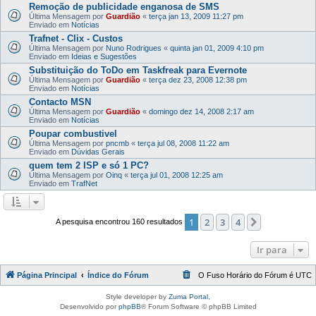
Remoção de publicidade enganosa de SMS
Última Mensagem por
Guardião
«
terça jan 13, 2009 11:27 pm
Enviado em
Notícias
Trafnet - Clix - Custos
Última Mensagem por
Nuno Rodrigues
«
quinta jan 01, 2009 4:10 pm
Enviado em
Ideias e Sugestões
Substituição do ToDo em Taskfreak para Evernote
Última Mensagem por
Guardião
«
terça dez 23, 2008 12:38 pm
Enviado em
Notícias
Contacto MSN
Última Mensagem por
Guardião
«
domingo dez 14, 2008 2:17 am
Enviado em
Notícias
Poupar combustivel
Última Mensagem por
pncmb
«
terça jul 08, 2008 11:22 am
Enviado em
Dúvidas Gerais
quem tem 2 ISP e só 1 PC?
Última Mensagem por
Oinq
«
terça jul 01, 2008 12:25 am
Enviado em
TrafNet
1
2
3
4
Próximo
A pesquisa encontrou 160 resultados
Ir para
Página Principal
Índice do Fórum
O Fuso Horário do Fórum é
UTC
Style developer by
Zuma Portal
,
Desenvolvido por
phpBB
® Forum Software © phpBB Limited