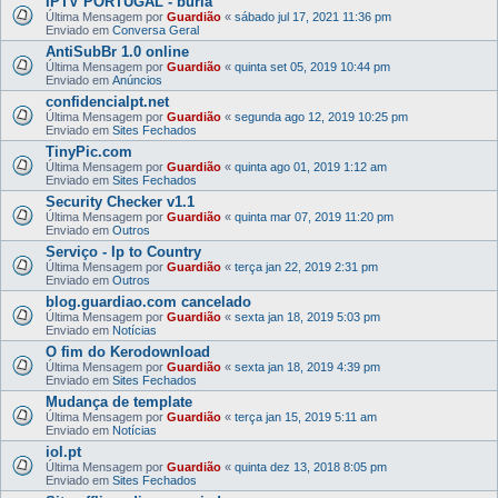
IPTV PORTUGAL - burla
Última Mensagem por
Guardião
«
sábado jul 17, 2021 11:36 pm
Enviado em
Conversa Geral
AntiSubBr 1.0 online
Última Mensagem por
Guardião
«
quinta set 05, 2019 10:44 pm
Enviado em
Anúncios
confidencialpt.net
Última Mensagem por
Guardião
«
segunda ago 12, 2019 10:25 pm
Enviado em
Sites Fechados
TinyPic.com
Última Mensagem por
Guardião
«
quinta ago 01, 2019 1:12 am
Enviado em
Sites Fechados
Security Checker v1.1
Última Mensagem por
Guardião
«
quinta mar 07, 2019 11:20 pm
Enviado em
Outros
Serviço - Ip to Country
Última Mensagem por
Guardião
«
terça jan 22, 2019 2:31 pm
Enviado em
Outros
blog.guardiao.com cancelado
Última Mensagem por
Guardião
«
sexta jan 18, 2019 5:03 pm
Enviado em
Notícias
O fim do Kerodownload
Última Mensagem por
Guardião
«
sexta jan 18, 2019 4:39 pm
Enviado em
Sites Fechados
Mudança de template
Última Mensagem por
Guardião
«
terça jan 15, 2019 5:11 am
Enviado em
Notícias
iol.pt
Última Mensagem por
Guardião
«
quinta dez 13, 2018 8:05 pm
Enviado em
Sites Fechados