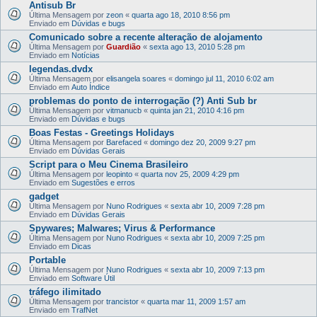
Antisub Br
Última Mensagem por
zeon
«
quarta ago 18, 2010 8:56 pm
Enviado em
Dúvidas e bugs
Comunicado sobre a recente alteração de alojamento
Última Mensagem por
Guardião
«
sexta ago 13, 2010 5:28 pm
Enviado em
Notícias
legendas.dvdx
Última Mensagem por
elisangela soares
«
domingo jul 11, 2010 6:02 am
Enviado em
Auto Índice
problemas do ponto de interrogação (?) Anti Sub br
Última Mensagem por
vitmanucb
«
quinta jan 21, 2010 4:16 pm
Enviado em
Dúvidas e bugs
Boas Festas - Greetings Holidays
Última Mensagem por
Barefaced
«
domingo dez 20, 2009 9:27 pm
Enviado em
Dúvidas Gerais
Script para o Meu Cinema Brasileiro
Última Mensagem por
leopinto
«
quarta nov 25, 2009 4:29 pm
Enviado em
Sugestões e erros
gadget
Última Mensagem por
Nuno Rodrigues
«
sexta abr 10, 2009 7:28 pm
Enviado em
Dúvidas Gerais
Spywares; Malwares; Virus & Performance
Última Mensagem por
Nuno Rodrigues
«
sexta abr 10, 2009 7:25 pm
Enviado em
Dicas
Portable
Última Mensagem por
Nuno Rodrigues
«
sexta abr 10, 2009 7:13 pm
Enviado em
Software Útil
tráfego ilimitado
Última Mensagem por
trancistor
«
quarta mar 11, 2009 1:57 am
Enviado em
TrafNet