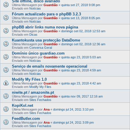
Site offline, disco avariado
Última Mensagem por
Guardião
«
quinta set 27, 2018 9:08 pm
Enviado em
Notícias
Fórum actualizado para o phpBB 3.2.3
Última Mensagem por
Guardião
«
quinta set 13, 2018 8:05 pm
Enviado em
Notícias
phpBB abrir links numa nova página
Última Mensagem por
Guardião
«
domingo set 02, 2018 12:53 am
Enviado em
Dicas
Kuantokusta usa protecção DataDome
Última Mensagem por
Guardião
«
domingo set 02, 2018 12:36 am
Enviado em
Conversa Geral
Domínio único guardiao.com
Última Mensagem por
Guardião
«
quinta ago 23, 2018 5:03 am
Enviado em
Notícias
Serviço de emails novamente operacional
Última Mensagem por
Guardião
«
quinta ago 23, 2018 4:59 am
Enviado em
Notícias
Modify My Files 1.0
Última Mensagem por
Guardião
«
quinta ago 23, 2018 4:42 am
Enviado em
Modify My Files
niwite.pt / amazonite.pt
Última Mensagem por
Guardião
«
quinta nov 09, 2017 12:16 am
Enviado em
Sites Fechados
KopiKol.net
Última Mensagem por
Ana
«
domingo jul 24, 2011 3:10 pm
Enviado em
Sites Fechados
FeedButler.com
Última Mensagem por
Ana
«
domingo jul 24, 2011 3:09 pm
Enviado em
Sites Fechados