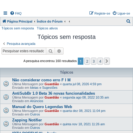
FAQ
Registe-se
Ligue-se
P
Página Principal
Índice do Fórum
Tópicos sem resposta
Tópicos ativos
e
Tópicos sem resposta
s
q
Pesquisa avançada
u
Pesquisar
Pesquisa avançada
i
1
2
3
4
Próximo
A pesquisa encontrou 160 resultados
s
a
Tópicos
r
Não considerar como erro F I M
Última Mensagem por
Guardião
«
quarta jul 08, 2026 4:59 pm
Enviado em
Ideias e Sugestões
AntiSubBr 1.0 Beta 36 novas funcionalidades
Última Mensagem por
Guardião
«
segunda ago 08, 2022 10:35 am
Enviado em
Anúncios
Manual do Quero Legendas Web
Última Mensagem por
Guardião
«
quarta dez 08, 2021 11:04 pm
Enviado em
Outros
Zapping Notifier
Última Mensagem por
Guardião
«
quinta nov 18, 2021 11:26 am
Enviado em
Outros