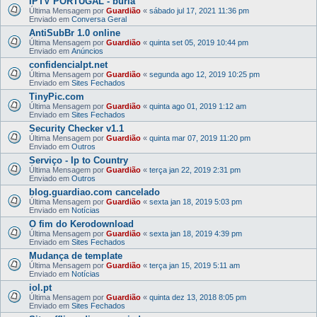
IPTV PORTUGAL - burla
Última Mensagem por
Guardião
«
sábado jul 17, 2021 11:36 pm
Enviado em
Conversa Geral
AntiSubBr 1.0 online
Última Mensagem por
Guardião
«
quinta set 05, 2019 10:44 pm
Enviado em
Anúncios
confidencialpt.net
Última Mensagem por
Guardião
«
segunda ago 12, 2019 10:25 pm
Enviado em
Sites Fechados
TinyPic.com
Última Mensagem por
Guardião
«
quinta ago 01, 2019 1:12 am
Enviado em
Sites Fechados
Security Checker v1.1
Última Mensagem por
Guardião
«
quinta mar 07, 2019 11:20 pm
Enviado em
Outros
Serviço - Ip to Country
Última Mensagem por
Guardião
«
terça jan 22, 2019 2:31 pm
Enviado em
Outros
blog.guardiao.com cancelado
Última Mensagem por
Guardião
«
sexta jan 18, 2019 5:03 pm
Enviado em
Notícias
O fim do Kerodownload
Última Mensagem por
Guardião
«
sexta jan 18, 2019 4:39 pm
Enviado em
Sites Fechados
Mudança de template
Última Mensagem por
Guardião
«
terça jan 15, 2019 5:11 am
Enviado em
Notícias
iol.pt
Última Mensagem por
Guardião
«
quinta dez 13, 2018 8:05 pm
Enviado em
Sites Fechados