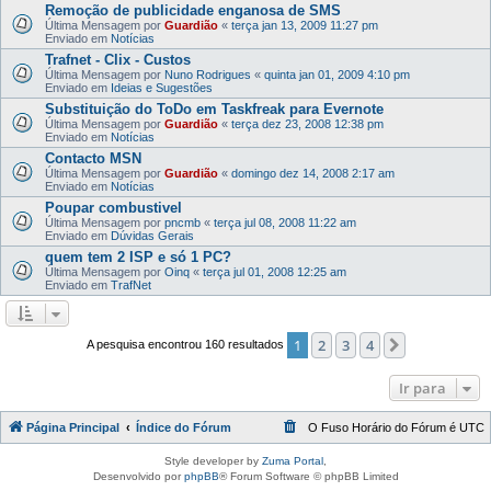
Remoção de publicidade enganosa de SMS
Última Mensagem por
Guardião
«
terça jan 13, 2009 11:27 pm
Enviado em
Notícias
Trafnet - Clix - Custos
Última Mensagem por
Nuno Rodrigues
«
quinta jan 01, 2009 4:10 pm
Enviado em
Ideias e Sugestões
Substituição do ToDo em Taskfreak para Evernote
Última Mensagem por
Guardião
«
terça dez 23, 2008 12:38 pm
Enviado em
Notícias
Contacto MSN
Última Mensagem por
Guardião
«
domingo dez 14, 2008 2:17 am
Enviado em
Notícias
Poupar combustivel
Última Mensagem por
pncmb
«
terça jul 08, 2008 11:22 am
Enviado em
Dúvidas Gerais
quem tem 2 ISP e só 1 PC?
Última Mensagem por
Oinq
«
terça jul 01, 2008 12:25 am
Enviado em
TrafNet
1
2
3
4
Próximo
A pesquisa encontrou 160 resultados
Ir para
Página Principal
Índice do Fórum
O Fuso Horário do Fórum é
UTC
Style developer by
Zuma Portal
,
Desenvolvido por
phpBB
® Forum Software © phpBB Limited