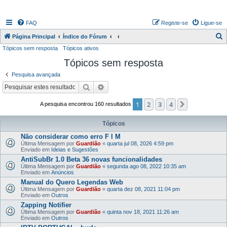
FAQ
Registe-se
Ligue-se
P
Página Principal
Índice do Fórum
Tópicos sem resposta
Tópicos ativos
e
Tópicos sem resposta
s
q
Pesquisa avançada
u
Pesquisar
Pesquisa avançada
i
1
2
3
4
Próximo
A pesquisa encontrou 160 resultados
s
a
Tópicos
r
Não considerar como erro F I M
Última Mensagem por
Guardião
«
quarta jul 08, 2026 4:59 pm
Enviado em
Ideias e Sugestões
AntiSubBr 1.0 Beta 36 novas funcionalidades
Última Mensagem por
Guardião
«
segunda ago 08, 2022 10:35 am
Enviado em
Anúncios
Manual do Quero Legendas Web
Última Mensagem por
Guardião
«
quarta dez 08, 2021 11:04 pm
Enviado em
Outros
Zapping Notifier
Última Mensagem por
Guardião
«
quinta nov 18, 2021 11:26 am
Enviado em
Outros