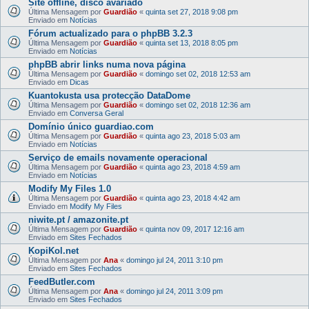
Site offline, disco avariado
Última Mensagem por
Guardião
«
quinta set 27, 2018 9:08 pm
Enviado em
Notícias
Fórum actualizado para o phpBB 3.2.3
Última Mensagem por
Guardião
«
quinta set 13, 2018 8:05 pm
Enviado em
Notícias
phpBB abrir links numa nova página
Última Mensagem por
Guardião
«
domingo set 02, 2018 12:53 am
Enviado em
Dicas
Kuantokusta usa protecção DataDome
Última Mensagem por
Guardião
«
domingo set 02, 2018 12:36 am
Enviado em
Conversa Geral
Domínio único guardiao.com
Última Mensagem por
Guardião
«
quinta ago 23, 2018 5:03 am
Enviado em
Notícias
Serviço de emails novamente operacional
Última Mensagem por
Guardião
«
quinta ago 23, 2018 4:59 am
Enviado em
Notícias
Modify My Files 1.0
Última Mensagem por
Guardião
«
quinta ago 23, 2018 4:42 am
Enviado em
Modify My Files
niwite.pt / amazonite.pt
Última Mensagem por
Guardião
«
quinta nov 09, 2017 12:16 am
Enviado em
Sites Fechados
KopiKol.net
Última Mensagem por
Ana
«
domingo jul 24, 2011 3:10 pm
Enviado em
Sites Fechados
FeedButler.com
Última Mensagem por
Ana
«
domingo jul 24, 2011 3:09 pm
Enviado em
Sites Fechados