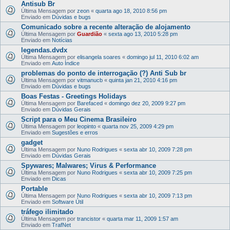
Antisub Br
Última Mensagem por
zeon
«
quarta ago 18, 2010 8:56 pm
Enviado em
Dúvidas e bugs
Comunicado sobre a recente alteração de alojamento
Última Mensagem por
Guardião
«
sexta ago 13, 2010 5:28 pm
Enviado em
Notícias
legendas.dvdx
Última Mensagem por
elisangela soares
«
domingo jul 11, 2010 6:02 am
Enviado em
Auto Índice
problemas do ponto de interrogação (?) Anti Sub br
Última Mensagem por
vitmanucb
«
quinta jan 21, 2010 4:16 pm
Enviado em
Dúvidas e bugs
Boas Festas - Greetings Holidays
Última Mensagem por
Barefaced
«
domingo dez 20, 2009 9:27 pm
Enviado em
Dúvidas Gerais
Script para o Meu Cinema Brasileiro
Última Mensagem por
leopinto
«
quarta nov 25, 2009 4:29 pm
Enviado em
Sugestões e erros
gadget
Última Mensagem por
Nuno Rodrigues
«
sexta abr 10, 2009 7:28 pm
Enviado em
Dúvidas Gerais
Spywares; Malwares; Virus & Performance
Última Mensagem por
Nuno Rodrigues
«
sexta abr 10, 2009 7:25 pm
Enviado em
Dicas
Portable
Última Mensagem por
Nuno Rodrigues
«
sexta abr 10, 2009 7:13 pm
Enviado em
Software Útil
tráfego ilimitado
Última Mensagem por
trancistor
«
quarta mar 11, 2009 1:57 am
Enviado em
TrafNet