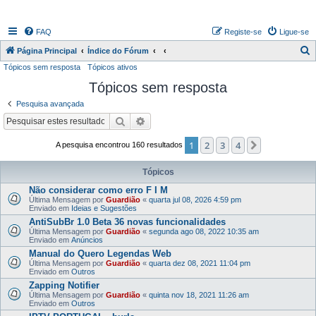
FAQ
Registe-se
Ligue-se
P
Página Principal
Índice do Fórum
Tópicos sem resposta
Tópicos ativos
e
Tópicos sem resposta
s
q
Pesquisa avançada
u
Pesquisar
Pesquisa avançada
i
1
2
3
4
Próximo
A pesquisa encontrou 160 resultados
s
a
Tópicos
r
Não considerar como erro F I M
Última Mensagem por
Guardião
«
quarta jul 08, 2026 4:59 pm
Enviado em
Ideias e Sugestões
AntiSubBr 1.0 Beta 36 novas funcionalidades
Última Mensagem por
Guardião
«
segunda ago 08, 2022 10:35 am
Enviado em
Anúncios
Manual do Quero Legendas Web
Última Mensagem por
Guardião
«
quarta dez 08, 2021 11:04 pm
Enviado em
Outros
Zapping Notifier
Última Mensagem por
Guardião
«
quinta nov 18, 2021 11:26 am
Enviado em
Outros