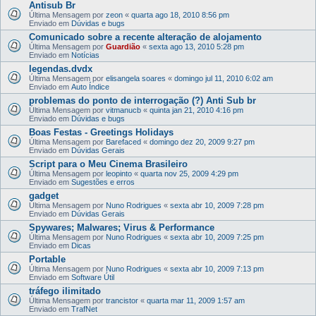
Antisub Br
Última Mensagem por
zeon
«
quarta ago 18, 2010 8:56 pm
Enviado em
Dúvidas e bugs
Comunicado sobre a recente alteração de alojamento
Última Mensagem por
Guardião
«
sexta ago 13, 2010 5:28 pm
Enviado em
Notícias
legendas.dvdx
Última Mensagem por
elisangela soares
«
domingo jul 11, 2010 6:02 am
Enviado em
Auto Índice
problemas do ponto de interrogação (?) Anti Sub br
Última Mensagem por
vitmanucb
«
quinta jan 21, 2010 4:16 pm
Enviado em
Dúvidas e bugs
Boas Festas - Greetings Holidays
Última Mensagem por
Barefaced
«
domingo dez 20, 2009 9:27 pm
Enviado em
Dúvidas Gerais
Script para o Meu Cinema Brasileiro
Última Mensagem por
leopinto
«
quarta nov 25, 2009 4:29 pm
Enviado em
Sugestões e erros
gadget
Última Mensagem por
Nuno Rodrigues
«
sexta abr 10, 2009 7:28 pm
Enviado em
Dúvidas Gerais
Spywares; Malwares; Virus & Performance
Última Mensagem por
Nuno Rodrigues
«
sexta abr 10, 2009 7:25 pm
Enviado em
Dicas
Portable
Última Mensagem por
Nuno Rodrigues
«
sexta abr 10, 2009 7:13 pm
Enviado em
Software Útil
tráfego ilimitado
Última Mensagem por
trancistor
«
quarta mar 11, 2009 1:57 am
Enviado em
TrafNet