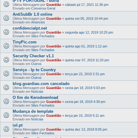
IPTV PORTUGAL - burla
Última Mensagem por
Guardião
«
sábado jul 17, 2021 11:36 pm
Enviado em
Conversa Geral
AntiSubBr 1.0 online
Última Mensagem por
Guardião
«
quinta set 05, 2019 10:44 pm
Enviado em
Anúncios
confidencialpt.net
Última Mensagem por
Guardião
«
segunda ago 12, 2019 10:25 pm
Enviado em
Sites Fechados
TinyPic.com
Última Mensagem por
Guardião
«
quinta ago 01, 2019 1:12 am
Enviado em
Sites Fechados
Security Checker v1.1
Última Mensagem por
Guardião
«
quinta mar 07, 2019 11:20 pm
Enviado em
Outros
Serviço - Ip to Country
Última Mensagem por
Guardião
«
terça jan 22, 2019 2:31 pm
Enviado em
Outros
blog.guardiao.com cancelado
Última Mensagem por
Guardião
«
sexta jan 18, 2019 5:03 pm
Enviado em
Notícias
O fim do Kerodownload
Última Mensagem por
Guardião
«
sexta jan 18, 2019 4:39 pm
Enviado em
Sites Fechados
Mudança de template
Última Mensagem por
Guardião
«
terça jan 15, 2019 5:11 am
Enviado em
Notícias
iol.pt
Última Mensagem por
Guardião
«
quinta dez 13, 2018 8:05 pm
Enviado em
Sites Fechados