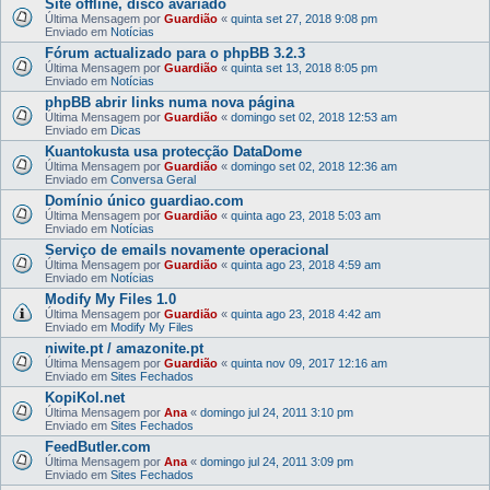
Site offline, disco avariado
Última Mensagem por
Guardião
«
quinta set 27, 2018 9:08 pm
Enviado em
Notícias
Fórum actualizado para o phpBB 3.2.3
Última Mensagem por
Guardião
«
quinta set 13, 2018 8:05 pm
Enviado em
Notícias
phpBB abrir links numa nova página
Última Mensagem por
Guardião
«
domingo set 02, 2018 12:53 am
Enviado em
Dicas
Kuantokusta usa protecção DataDome
Última Mensagem por
Guardião
«
domingo set 02, 2018 12:36 am
Enviado em
Conversa Geral
Domínio único guardiao.com
Última Mensagem por
Guardião
«
quinta ago 23, 2018 5:03 am
Enviado em
Notícias
Serviço de emails novamente operacional
Última Mensagem por
Guardião
«
quinta ago 23, 2018 4:59 am
Enviado em
Notícias
Modify My Files 1.0
Última Mensagem por
Guardião
«
quinta ago 23, 2018 4:42 am
Enviado em
Modify My Files
niwite.pt / amazonite.pt
Última Mensagem por
Guardião
«
quinta nov 09, 2017 12:16 am
Enviado em
Sites Fechados
KopiKol.net
Última Mensagem por
Ana
«
domingo jul 24, 2011 3:10 pm
Enviado em
Sites Fechados
FeedButler.com
Última Mensagem por
Ana
«
domingo jul 24, 2011 3:09 pm
Enviado em
Sites Fechados