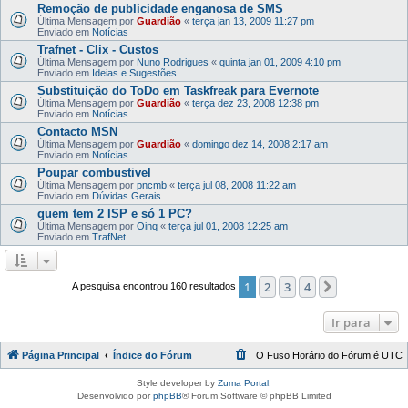
Remoção de publicidade enganosa de SMS
Última Mensagem por
Guardião
«
terça jan 13, 2009 11:27 pm
Enviado em
Notícias
Trafnet - Clix - Custos
Última Mensagem por
Nuno Rodrigues
«
quinta jan 01, 2009 4:10 pm
Enviado em
Ideias e Sugestões
Substituição do ToDo em Taskfreak para Evernote
Última Mensagem por
Guardião
«
terça dez 23, 2008 12:38 pm
Enviado em
Notícias
Contacto MSN
Última Mensagem por
Guardião
«
domingo dez 14, 2008 2:17 am
Enviado em
Notícias
Poupar combustivel
Última Mensagem por
pncmb
«
terça jul 08, 2008 11:22 am
Enviado em
Dúvidas Gerais
quem tem 2 ISP e só 1 PC?
Última Mensagem por
Oinq
«
terça jul 01, 2008 12:25 am
Enviado em
TrafNet
1
2
3
4
Próximo
A pesquisa encontrou 160 resultados
Ir para
Página Principal
Índice do Fórum
O Fuso Horário do Fórum é
UTC
Style developer by
Zuma Portal
,
Desenvolvido por
phpBB
® Forum Software © phpBB Limited