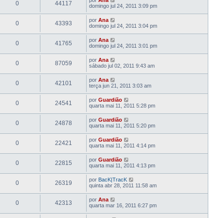
0
44117
domingo jul 24, 2011 3:09 pm
por
Ana
0
43393
domingo jul 24, 2011 3:04 pm
por
Ana
0
41765
domingo jul 24, 2011 3:01 pm
por
Ana
0
87059
sábado jul 02, 2011 9:43 am
por
Ana
0
42101
terça jun 21, 2011 3:03 am
por
Guardião
0
24541
quarta mai 11, 2011 5:28 pm
por
Guardião
0
24878
quarta mai 11, 2011 5:20 pm
por
Guardião
0
22421
quarta mai 11, 2011 4:14 pm
por
Guardião
0
22815
quarta mai 11, 2011 4:13 pm
por
BacK|TracK
0
26319
quinta abr 28, 2011 11:58 am
por
Ana
0
42313
quarta mar 16, 2011 6:27 pm