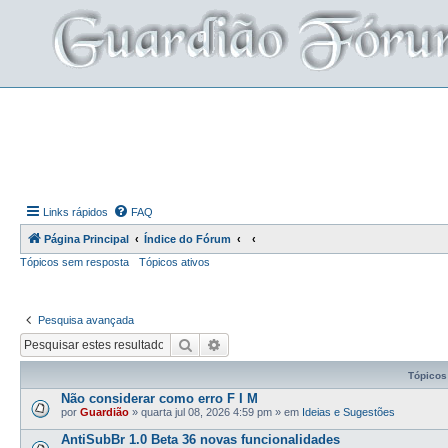
Links rápidos
FAQ
Página Principal
Índice do Fórum
Tópicos sem resposta
Tópicos ativos
Pesquisa avançada
Pesquisar
Pesquisa avançada
Tópicos
Não considerar como erro F I M
por
Guardião
»
quarta jul 08, 2026 4:59 pm
» em
Ideias e Sugestões
AntiSubBr 1.0 Beta 36 novas funcionalidades