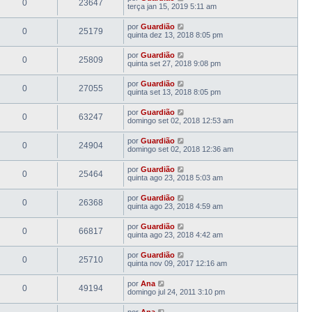
0
23647
terça jan 15, 2019 5:11 am
por
Guardião
0
25179
quinta dez 13, 2018 8:05 pm
por
Guardião
0
25809
quinta set 27, 2018 9:08 pm
por
Guardião
0
27055
quinta set 13, 2018 8:05 pm
por
Guardião
0
63247
domingo set 02, 2018 12:53 am
por
Guardião
0
24904
domingo set 02, 2018 12:36 am
por
Guardião
0
25464
quinta ago 23, 2018 5:03 am
por
Guardião
0
26368
quinta ago 23, 2018 4:59 am
por
Guardião
0
66817
quinta ago 23, 2018 4:42 am
por
Guardião
0
25710
quinta nov 09, 2017 12:16 am
por
Ana
0
49194
domingo jul 24, 2011 3:10 pm
por
Ana