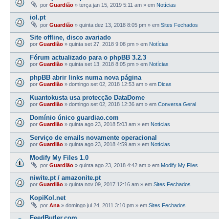
por
Guardião
»
terça jan 15, 2019 5:11 am
» em
Notícias
iol.pt
por
Guardião
»
quinta dez 13, 2018 8:05 pm
» em
Sites Fechados
Site offline, disco avariado
por
Guardião
»
quinta set 27, 2018 9:08 pm
» em
Notícias
Fórum actualizado para o phpBB 3.2.3
por
Guardião
»
quinta set 13, 2018 8:05 pm
» em
Notícias
phpBB abrir links numa nova página
por
Guardião
»
domingo set 02, 2018 12:53 am
» em
Dicas
Kuantokusta usa protecção DataDome
por
Guardião
»
domingo set 02, 2018 12:36 am
» em
Conversa Geral
Domínio único guardiao.com
por
Guardião
»
quinta ago 23, 2018 5:03 am
» em
Notícias
Serviço de emails novamente operacional
por
Guardião
»
quinta ago 23, 2018 4:59 am
» em
Notícias
Modify My Files 1.0
por
Guardião
»
quinta ago 23, 2018 4:42 am
» em
Modify My Files
niwite.pt / amazonite.pt
por
Guardião
»
quinta nov 09, 2017 12:16 am
» em
Sites Fechados
KopiKol.net
por
Ana
»
domingo jul 24, 2011 3:10 pm
» em
Sites Fechados
FeedButler.com