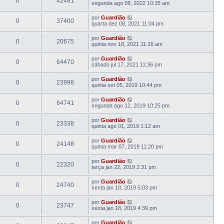
0
42481
segunda ago 08, 2022 10:35 am
por
Guardião
0
37400
quarta dez 08, 2021 11:04 pm
por
Guardião
0
20675
quinta nov 18, 2021 11:26 am
por
Guardião
0
64470
sábado jul 17, 2021 11:36 pm
por
Guardião
0
23998
quinta set 05, 2019 10:44 pm
por
Guardião
0
64741
segunda ago 12, 2019 10:25 pm
por
Guardião
0
23338
quinta ago 01, 2019 1:12 am
por
Guardião
0
24148
quinta mar 07, 2019 11:20 pm
por
Guardião
0
22320
terça jan 22, 2019 2:31 pm
por
Guardião
0
24740
sexta jan 18, 2019 5:03 pm
por
Guardião
0
23747
sexta jan 18, 2019 4:39 pm
por
Guardião