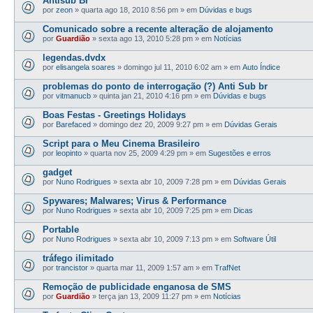
Antisub Br
por
zeon
»
quarta ago 18, 2010 8:56 pm
» em
Dúvidas e bugs
Comunicado sobre a recente alteração de alojamento
por
Guardião
»
sexta ago 13, 2010 5:28 pm
» em
Notícias
legendas.dvdx
por
elisangela soares
»
domingo jul 11, 2010 6:02 am
» em
Auto Índice
problemas do ponto de interrogação (?) Anti Sub br
por
vitmanucb
»
quinta jan 21, 2010 4:16 pm
» em
Dúvidas e bugs
Boas Festas - Greetings Holidays
por
Barefaced
»
domingo dez 20, 2009 9:27 pm
» em
Dúvidas Gerais
Script para o Meu Cinema Brasileiro
por
leopinto
»
quarta nov 25, 2009 4:29 pm
» em
Sugestões e erros
gadget
por
Nuno Rodrigues
»
sexta abr 10, 2009 7:28 pm
» em
Dúvidas Gerais
Spywares; Malwares; Virus & Performance
por
Nuno Rodrigues
»
sexta abr 10, 2009 7:25 pm
» em
Dicas
Portable
por
Nuno Rodrigues
»
sexta abr 10, 2009 7:13 pm
» em
Software Útil
tráfego ilimitado
por
trancistor
»
quarta mar 11, 2009 1:57 am
» em
TrafNet
Remoção de publicidade enganosa de SMS
por
Guardião
»
terça jan 13, 2009 11:27 pm
» em
Notícias