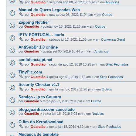
por
Guardião
»
segunda ago 08, 2022 10:35 am
» em
Anúncios
Manual do Quero Legendas Web
por
Guardião
»
quarta dez 08, 2021 11:04 pm
» em
Outros
Zapping Notifier
por
Guardião
»
quinta nov 18, 2021 11:26 am
» em
Outros
IPTV PORTUGAL - burla
por
Guardião
»
sábado jul 17, 2021 11:36 pm
» em
Conversa Geral
AntiSubBr 1.0 online
por
Guardião
»
quinta set 05, 2019 10:44 pm
» em
Anúncios
confidencialpt.net
por
Guardião
»
segunda ago 12, 2019 10:25 pm
» em
Sites Fechados
TinyPic.com
por
Guardião
»
quinta ago 01, 2019 1:12 am
» em
Sites Fechados
Security Checker v1.1
por
Guardião
»
quinta mar 07, 2019 11:20 pm
» em
Outros
Serviço - Ip to Country
por
Guardião
»
terça jan 22, 2019 2:31 pm
» em
Outros
blog.guardiao.com cancelado
por
Guardião
»
sexta jan 18, 2019 5:03 pm
» em
Notícias
O fim do Kerodownload
por
Guardião
»
sexta jan 18, 2019 4:39 pm
» em
Sites Fechados
Mudança de template