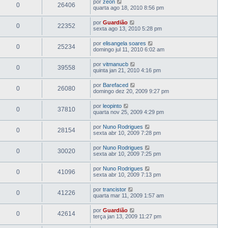
por
zeon
0
26406
quarta ago 18, 2010 8:56 pm
por
Guardião
0
22352
sexta ago 13, 2010 5:28 pm
por
elisangela soares
0
25234
domingo jul 11, 2010 6:02 am
por
vitmanucb
0
39558
quinta jan 21, 2010 4:16 pm
por
Barefaced
0
26080
domingo dez 20, 2009 9:27 pm
por
leopinto
0
37810
quarta nov 25, 2009 4:29 pm
por
Nuno Rodrigues
0
28154
sexta abr 10, 2009 7:28 pm
por
Nuno Rodrigues
0
30020
sexta abr 10, 2009 7:25 pm
por
Nuno Rodrigues
0
41096
sexta abr 10, 2009 7:13 pm
por
trancistor
0
41226
quarta mar 11, 2009 1:57 am
por
Guardião
0
42614
terça jan 13, 2009 11:27 pm