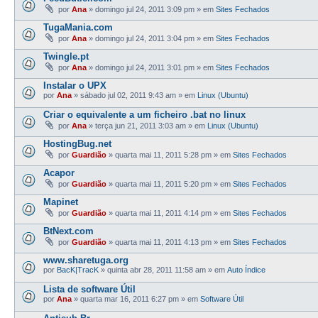
por
Ana
»
domingo jul 24, 2011 3:09 pm
» em
Sites Fechados
TugaMania.com
por
Ana
»
domingo jul 24, 2011 3:04 pm
» em
Sites Fechados
Twingle.pt
por
Ana
»
domingo jul 24, 2011 3:01 pm
» em
Sites Fechados
Instalar o UPX
por
Ana
»
sábado jul 02, 2011 9:43 am
» em
Linux (Ubuntu)
Criar o equivalente a um ficheiro .bat no linux
por
Ana
»
terça jun 21, 2011 3:03 am
» em
Linux (Ubuntu)
HostingBug.net
por
Guardião
»
quarta mai 11, 2011 5:28 pm
» em
Sites Fechados
Acapor
por
Guardião
»
quarta mai 11, 2011 5:20 pm
» em
Sites Fechados
Mapinet
por
Guardião
»
quarta mai 11, 2011 4:14 pm
» em
Sites Fechados
BtNext.com
por
Guardião
»
quarta mai 11, 2011 4:13 pm
» em
Sites Fechados
www.sharetuga.org
por
BacK|TracK
»
quinta abr 28, 2011 11:58 am
» em
Auto Índice
Lista de software Útil
por
Ana
»
quarta mar 16, 2011 6:27 pm
» em
Software Útil