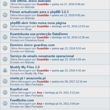
Site offline, disco avariado
Última Mensagem por
Guardião
«
quinta set 27, 2018 9:08 pm
Enviado em
Notícias
Fórum actualizado para o phpBB 3.2.3
Última Mensagem por
Guardião
«
quinta set 13, 2018 8:05 pm
Enviado em
Notícias
phpBB abrir links numa nova página
Última Mensagem por
Guardião
«
domingo set 02, 2018 12:53 am
Enviado em
Dicas
Kuantokusta usa protecção DataDome
Última Mensagem por
Guardião
«
domingo set 02, 2018 12:36 am
Enviado em
Conversa Geral
Domínio único guardiao.com
Última Mensagem por
Guardião
«
quinta ago 23, 2018 5:03 am
Enviado em
Notícias
Serviço de emails novamente operacional
Última Mensagem por
Guardião
«
quinta ago 23, 2018 4:59 am
Enviado em
Notícias
Modify My Files 1.0
Última Mensagem por
Guardião
«
quinta ago 23, 2018 4:42 am
Enviado em
Modify My Files
niwite.pt / amazonite.pt
Última Mensagem por
Guardião
«
quinta nov 09, 2017 12:16 am
Enviado em
Sites Fechados
KopiKol.net
Última Mensagem por
Ana
«
domingo jul 24, 2011 3:10 pm
Enviado em
Sites Fechados
FeedButler.com
Última Mensagem por
Ana
«
domingo jul 24, 2011 3:09 pm
Enviado em
Sites Fechados