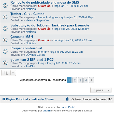
Remoção de publicidade enganosa de SMS
Última Mensagem por
Guardião
«
terça jan 13, 2009 11:27 pm
Enviado em
Notícias
Trafnet - Clix - Custos
Última Mensagem por
Nuno Rodrigues
«
quinta jan 01, 2009 4:10 pm
Enviado em
Ideias e Sugestões
Substituição do ToDo em Taskfreak para Evernote
Última Mensagem por
Guardião
«
terça dez 23, 2008 12:38 pm
Enviado em
Notícias
Contacto MSN
Última Mensagem por
Guardião
«
domingo dez 14, 2008 2:17 am
Enviado em
Notícias
Poupar combustivel
Última Mensagem por
pncmb
«
terça jul 08, 2008 11:22 am
Enviado em
Dúvidas Gerais
quem tem 2 ISP e só 1 PC?
Última Mensagem por
Oinq
«
terça jul 01, 2008 12:25 am
Enviado em
TrafNet
1
2
3
4
Próximo
A pesquisa encontrou 160 resultados
Ir para
Página Principal
Índice do Fórum
O Fuso Horário do Fórum é
UTC
Style developer by
Zuma Portal
,
Desenvolvido por
phpBB
® Forum Software © phpBB Limited