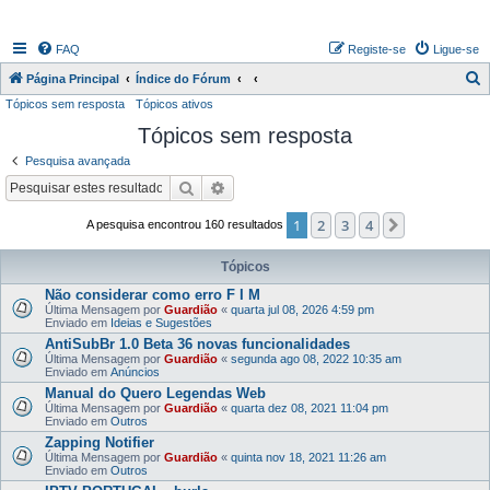
FAQ
Registe-se
Ligue-se
P
Página Principal
Índice do Fórum
Tópicos sem resposta
Tópicos ativos
e
Tópicos sem resposta
s
q
Pesquisa avançada
u
Pesquisar
Pesquisa avançada
i
1
2
3
4
Próximo
A pesquisa encontrou 160 resultados
s
a
Tópicos
r
Não considerar como erro F I M
Última Mensagem por
Guardião
«
quarta jul 08, 2026 4:59 pm
Enviado em
Ideias e Sugestões
AntiSubBr 1.0 Beta 36 novas funcionalidades
Última Mensagem por
Guardião
«
segunda ago 08, 2022 10:35 am
Enviado em
Anúncios
Manual do Quero Legendas Web
Última Mensagem por
Guardião
«
quarta dez 08, 2021 11:04 pm
Enviado em
Outros
Zapping Notifier
Última Mensagem por
Guardião
«
quinta nov 18, 2021 11:26 am
Enviado em
Outros