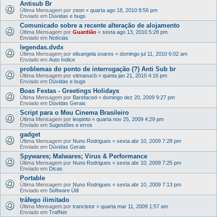
Antisub Br
Última Mensagem por
zeon
«
quarta ago 18, 2010 8:56 pm
Enviado em
Dúvidas e bugs
Comunicado sobre a recente alteração de alojamento
Última Mensagem por
Guardião
«
sexta ago 13, 2010 5:28 pm
Enviado em
Notícias
legendas.dvdx
Última Mensagem por
elisangela soares
«
domingo jul 11, 2010 6:02 am
Enviado em
Auto Índice
problemas do ponto de interrogação (?) Anti Sub br
Última Mensagem por
vitmanucb
«
quinta jan 21, 2010 4:16 pm
Enviado em
Dúvidas e bugs
Boas Festas - Greetings Holidays
Última Mensagem por
Barefaced
«
domingo dez 20, 2009 9:27 pm
Enviado em
Dúvidas Gerais
Script para o Meu Cinema Brasileiro
Última Mensagem por
leopinto
«
quarta nov 25, 2009 4:29 pm
Enviado em
Sugestões e erros
gadget
Última Mensagem por
Nuno Rodrigues
«
sexta abr 10, 2009 7:28 pm
Enviado em
Dúvidas Gerais
Spywares; Malwares; Virus & Performance
Última Mensagem por
Nuno Rodrigues
«
sexta abr 10, 2009 7:25 pm
Enviado em
Dicas
Portable
Última Mensagem por
Nuno Rodrigues
«
sexta abr 10, 2009 7:13 pm
Enviado em
Software Útil
tráfego ilimitado
Última Mensagem por
trancistor
«
quarta mar 11, 2009 1:57 am
Enviado em
TrafNet