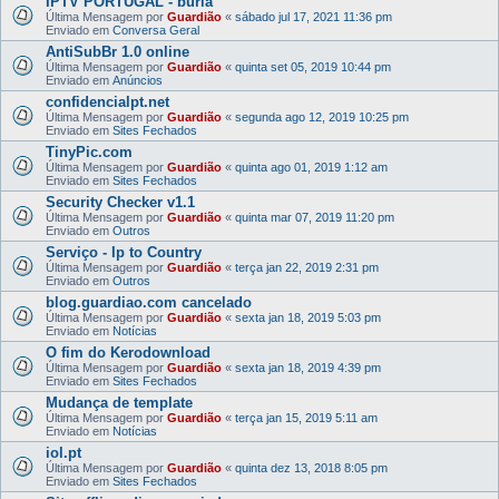
IPTV PORTUGAL - burla
Última Mensagem por
Guardião
«
sábado jul 17, 2021 11:36 pm
Enviado em
Conversa Geral
AntiSubBr 1.0 online
Última Mensagem por
Guardião
«
quinta set 05, 2019 10:44 pm
Enviado em
Anúncios
confidencialpt.net
Última Mensagem por
Guardião
«
segunda ago 12, 2019 10:25 pm
Enviado em
Sites Fechados
TinyPic.com
Última Mensagem por
Guardião
«
quinta ago 01, 2019 1:12 am
Enviado em
Sites Fechados
Security Checker v1.1
Última Mensagem por
Guardião
«
quinta mar 07, 2019 11:20 pm
Enviado em
Outros
Serviço - Ip to Country
Última Mensagem por
Guardião
«
terça jan 22, 2019 2:31 pm
Enviado em
Outros
blog.guardiao.com cancelado
Última Mensagem por
Guardião
«
sexta jan 18, 2019 5:03 pm
Enviado em
Notícias
O fim do Kerodownload
Última Mensagem por
Guardião
«
sexta jan 18, 2019 4:39 pm
Enviado em
Sites Fechados
Mudança de template
Última Mensagem por
Guardião
«
terça jan 15, 2019 5:11 am
Enviado em
Notícias
iol.pt
Última Mensagem por
Guardião
«
quinta dez 13, 2018 8:05 pm
Enviado em
Sites Fechados