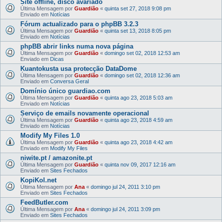
Site offline, disco avariado
Última Mensagem por
Guardião
«
quinta set 27, 2018 9:08 pm
Enviado em
Notícias
Fórum actualizado para o phpBB 3.2.3
Última Mensagem por
Guardião
«
quinta set 13, 2018 8:05 pm
Enviado em
Notícias
phpBB abrir links numa nova página
Última Mensagem por
Guardião
«
domingo set 02, 2018 12:53 am
Enviado em
Dicas
Kuantokusta usa protecção DataDome
Última Mensagem por
Guardião
«
domingo set 02, 2018 12:36 am
Enviado em
Conversa Geral
Domínio único guardiao.com
Última Mensagem por
Guardião
«
quinta ago 23, 2018 5:03 am
Enviado em
Notícias
Serviço de emails novamente operacional
Última Mensagem por
Guardião
«
quinta ago 23, 2018 4:59 am
Enviado em
Notícias
Modify My Files 1.0
Última Mensagem por
Guardião
«
quinta ago 23, 2018 4:42 am
Enviado em
Modify My Files
niwite.pt / amazonite.pt
Última Mensagem por
Guardião
«
quinta nov 09, 2017 12:16 am
Enviado em
Sites Fechados
KopiKol.net
Última Mensagem por
Ana
«
domingo jul 24, 2011 3:10 pm
Enviado em
Sites Fechados
FeedButler.com
Última Mensagem por
Ana
«
domingo jul 24, 2011 3:09 pm
Enviado em
Sites Fechados