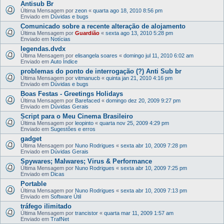
Antisub Br
Última Mensagem por
zeon
«
quarta ago 18, 2010 8:56 pm
Enviado em
Dúvidas e bugs
Comunicado sobre a recente alteração de alojamento
Última Mensagem por
Guardião
«
sexta ago 13, 2010 5:28 pm
Enviado em
Notícias
legendas.dvdx
Última Mensagem por
elisangela soares
«
domingo jul 11, 2010 6:02 am
Enviado em
Auto Índice
problemas do ponto de interrogação (?) Anti Sub br
Última Mensagem por
vitmanucb
«
quinta jan 21, 2010 4:16 pm
Enviado em
Dúvidas e bugs
Boas Festas - Greetings Holidays
Última Mensagem por
Barefaced
«
domingo dez 20, 2009 9:27 pm
Enviado em
Dúvidas Gerais
Script para o Meu Cinema Brasileiro
Última Mensagem por
leopinto
«
quarta nov 25, 2009 4:29 pm
Enviado em
Sugestões e erros
gadget
Última Mensagem por
Nuno Rodrigues
«
sexta abr 10, 2009 7:28 pm
Enviado em
Dúvidas Gerais
Spywares; Malwares; Virus & Performance
Última Mensagem por
Nuno Rodrigues
«
sexta abr 10, 2009 7:25 pm
Enviado em
Dicas
Portable
Última Mensagem por
Nuno Rodrigues
«
sexta abr 10, 2009 7:13 pm
Enviado em
Software Útil
tráfego ilimitado
Última Mensagem por
trancistor
«
quarta mar 11, 2009 1:57 am
Enviado em
TrafNet