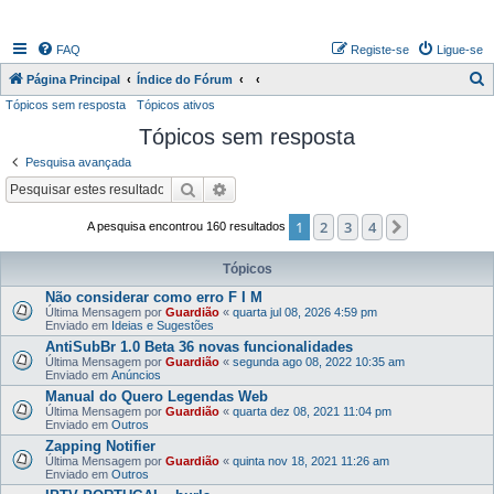
FAQ
Registe-se
Ligue-se
P
Página Principal
Índice do Fórum
Tópicos sem resposta
Tópicos ativos
e
Tópicos sem resposta
s
q
Pesquisa avançada
u
Pesquisar
Pesquisa avançada
i
1
2
3
4
Próximo
A pesquisa encontrou 160 resultados
s
a
Tópicos
r
Não considerar como erro F I M
Última Mensagem por
Guardião
«
quarta jul 08, 2026 4:59 pm
Enviado em
Ideias e Sugestões
AntiSubBr 1.0 Beta 36 novas funcionalidades
Última Mensagem por
Guardião
«
segunda ago 08, 2022 10:35 am
Enviado em
Anúncios
Manual do Quero Legendas Web
Última Mensagem por
Guardião
«
quarta dez 08, 2021 11:04 pm
Enviado em
Outros
Zapping Notifier
Última Mensagem por
Guardião
«
quinta nov 18, 2021 11:26 am
Enviado em
Outros