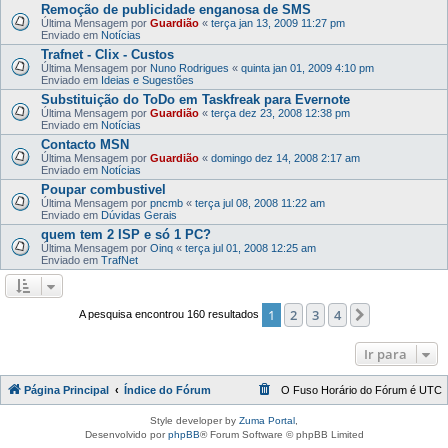
Remoção de publicidade enganosa de SMS
Última Mensagem por
Guardião
«
terça jan 13, 2009 11:27 pm
Enviado em
Notícias
Trafnet - Clix - Custos
Última Mensagem por
Nuno Rodrigues
«
quinta jan 01, 2009 4:10 pm
Enviado em
Ideias e Sugestões
Substituição do ToDo em Taskfreak para Evernote
Última Mensagem por
Guardião
«
terça dez 23, 2008 12:38 pm
Enviado em
Notícias
Contacto MSN
Última Mensagem por
Guardião
«
domingo dez 14, 2008 2:17 am
Enviado em
Notícias
Poupar combustivel
Última Mensagem por
pncmb
«
terça jul 08, 2008 11:22 am
Enviado em
Dúvidas Gerais
quem tem 2 ISP e só 1 PC?
Última Mensagem por
Oinq
«
terça jul 01, 2008 12:25 am
Enviado em
TrafNet
1
2
3
4
Próximo
A pesquisa encontrou 160 resultados
Ir para
Página Principal
Índice do Fórum
O Fuso Horário do Fórum é
UTC
Style developer by
Zuma Portal
,
Desenvolvido por
phpBB
® Forum Software © phpBB Limited