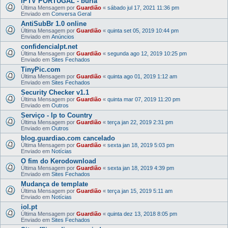
IPTV PORTUGAL - burla
Última Mensagem por
Guardião
«
sábado jul 17, 2021 11:36 pm
Enviado em
Conversa Geral
AntiSubBr 1.0 online
Última Mensagem por
Guardião
«
quinta set 05, 2019 10:44 pm
Enviado em
Anúncios
confidencialpt.net
Última Mensagem por
Guardião
«
segunda ago 12, 2019 10:25 pm
Enviado em
Sites Fechados
TinyPic.com
Última Mensagem por
Guardião
«
quinta ago 01, 2019 1:12 am
Enviado em
Sites Fechados
Security Checker v1.1
Última Mensagem por
Guardião
«
quinta mar 07, 2019 11:20 pm
Enviado em
Outros
Serviço - Ip to Country
Última Mensagem por
Guardião
«
terça jan 22, 2019 2:31 pm
Enviado em
Outros
blog.guardiao.com cancelado
Última Mensagem por
Guardião
«
sexta jan 18, 2019 5:03 pm
Enviado em
Notícias
O fim do Kerodownload
Última Mensagem por
Guardião
«
sexta jan 18, 2019 4:39 pm
Enviado em
Sites Fechados
Mudança de template
Última Mensagem por
Guardião
«
terça jan 15, 2019 5:11 am
Enviado em
Notícias
iol.pt
Última Mensagem por
Guardião
«
quinta dez 13, 2018 8:05 pm
Enviado em
Sites Fechados