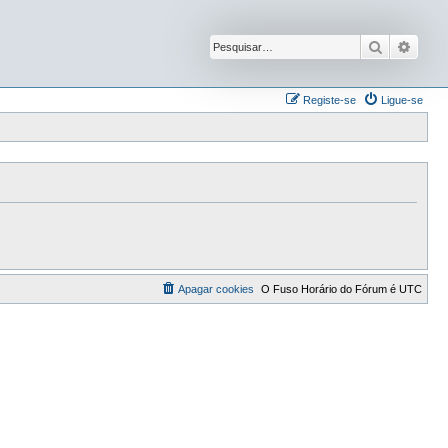
Pesquisar
Pesqu
Registe-se
Ligue-se
Apagar cookies
O Fuso Horário do Fórum é
UTC