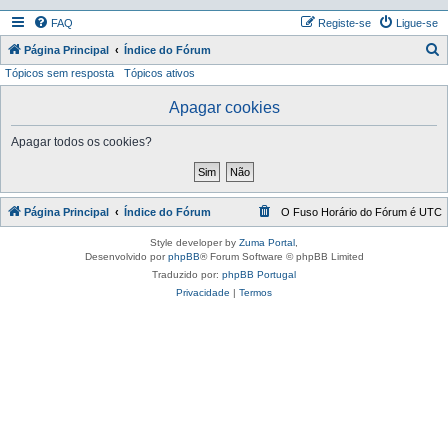
FAQ
Registe-se
Ligue-se
P
Página Principal
Índice do Fórum
Tópicos sem resposta
Tópicos ativos
e
s
Apagar cookies
q
Apagar todos os cookies?
u
i
s
Página Principal
Índice do Fórum
O Fuso Horário do Fórum é
UTC
a
r
Style developer by
Zuma Portal
,
Desenvolvido por
phpBB
® Forum Software © phpBB Limited
Traduzido por:
phpBB Portugal
Privacidade
|
Termos